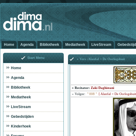
Home
Agenda
Bibliotheek
Mediatheek
LiveStream
Gebedstij
Start Menu
» Vers :Alanfal = De Oorlogsbuit
Home
Agenda
Bibliotheek
»
Recitator:
Zaki Daghistani
»
Volgnr:
"
008
"
[
Alanfal = De Oorlogsbui
Mediatheek
LiveStream
Gebedstijden
Kinderhoek