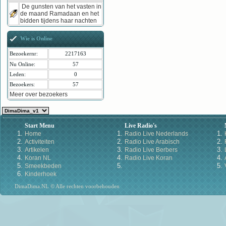
De gunsten van het vasten in
de maand Ramadaan en het
bidden tijdens haar nachten
Wie is Online
Bezoekernr:
2217163
Nu Online:
57
Leden:
0
Bezoekers:
57
Meer over bezoekers
Start Menu
Live Radio's
Home
Radio Live Nederlands
Activiteiten
Radio Live Arabisch
Artikelen
Radio Live Berbers
Koran NL
Radio Live Koran
Smeekbeden
Kinderhoek
DimaDima.NL © Alle rechten voorbehouden