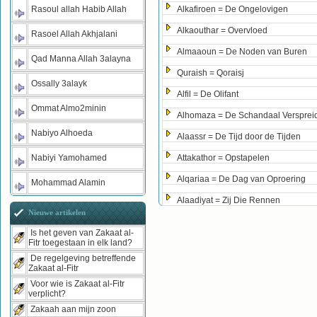
Rasoul allah Habib Allah
Alkafiroen = De Ongelovigen
Alkaouthar = Overvloed
Rasoel Allah Akhjalani
Almaaoun = De Noden van Buren
Qad Manna Allah 3alayna
Quraish = Qoraisj
Ossally 3alayk
Alfil = De Olifant
Ommat Almo2minin
Alhomaza = De Schandaal Versprei
Nabiyo Alhoeda
Alaassr = De Tijd door de Tijden
Nabiyi Yamohamed
Attakathor = Opstapelen
Alqariaa = De Dag van Oproering
Mohammad Alamin
Alaadiyat = Zij Die Rennen
Nieuwe artikelen
Is het geven van Zakaat al-
Fitr toegestaan in elk land?
De regelgeving betreffende
Zakaat al-Fitr
Voor wie is Zakaat al-Fitr
verplicht?
Zakaah aan mijn zoon