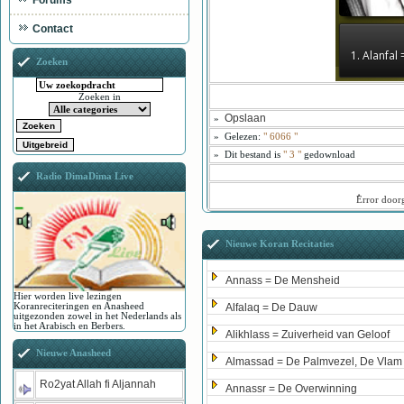
Forums
Contact
1. Alanfal
Zoeken
Zoeken in
Opslaan
»
»
Gelezen:
"
6066
"
»
Dit bestand is
" 3 "
gedownload
Radio DimaDima Live
ُError doo
Nieuwe Koran Recitaties
Annass = De Mensheid
Hier worden live lezingen
Koranreciteringen en Anasheed
Alfalaq = De Dauw
uitgezonden zowel in het Nederlands als
in het Arabisch en Berbers.
Alikhlass = Zuiverheid van Geloof
Nieuwe Anasheed
Almassad = De Palmvezel, De Vlam
Ro2yat Allah fi Aljannah
Annassr = De Overwinning