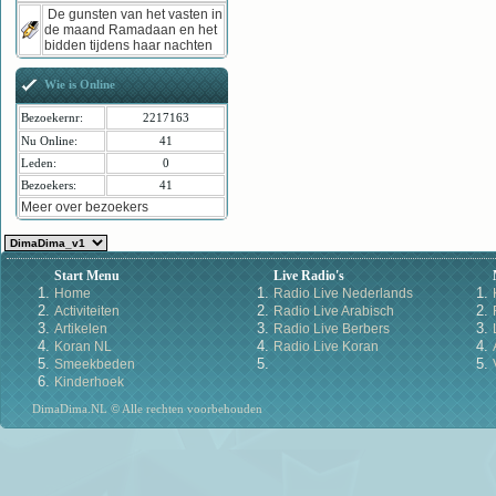
De gunsten van het vasten in
de maand Ramadaan en het
bidden tijdens haar nachten
Wie is Online
Bezoekernr:
2217163
Nu Online:
41
Leden:
0
Bezoekers:
41
Meer over bezoekers
Start Menu
Live Radio's
Home
Radio Live Nederlands
Activiteiten
Radio Live Arabisch
Artikelen
Radio Live Berbers
Koran NL
Radio Live Koran
Smeekbeden
Kinderhoek
DimaDima.NL © Alle rechten voorbehouden