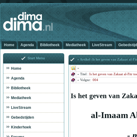
Home
Agenda
Bibliotheek
Mediatheek
LiveStream
Gebedstij
Start Menu
» Artikel :Is het geven van Zakaat al-Fit
Home
»
»
Titel :
Is het geven van Zakaat al-Fitr to
Agenda
» Volg
nr:
004
Bibliotheek
Is het geven van Zaka
Mediatheek
LiveStream
al-Imaam A
Gebedstijden
Kinderhoek
- 