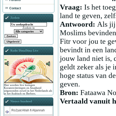
Forums
Vraag:
Is het toe
Contact
land te geven, zelf
Zoeken
Antwoord:
Als ji
Zoeken in
Moslims bevinden,
Fitr voor jou te ge
bevindt in een lan
Radio DimaDima Live
jouw land niet is, 
geldt zeker als j
hoge status van de
geven.
Hier worden live lezingen
Koranreciteringen en Anasheed
Bron:
Fataawa No
uitgezonden zowel in het Nederlands als
in het Arabisch en Berbers.
Vertaald vanuit 
Nieuwe Anasheed
Ro2yat Allah fi Aljannah