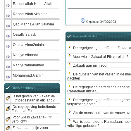
Rasoul allah Habib Allah
Rasoel Allah Akhjalani
Geplaatst:
24/09/2008
Qad Manna Allah 3alayna
Ossally 3alayk
Nieuwe Artikelen
Ommat Almo2minin
De regelgeving betreffende Zakaat al
Nabiyo Alhoeda
Voor wie is Zakaat al-Fitr verplicht?
Nabiyi Yamohamed
Zakaah aan mijn zoon
De gunsten van het vasten in de ma
Mohammad Alamin
nachten
De regelgeving betreffende degene 
Nieuwe artikelen
Ramadaan uitstelt...
Is het geven van Zakaat al-
De regelgeving betreffende degene 
Fitr toegestaan in elk land?
verplichting ervan...
De regelgeving betreffende
Zakaat al-Fitr
Als de menstruatie van de vrouw ove
Voor wie is Zakaat al-Fitr
verplicht?
Wat is beter tijdens Ramadaan: het 
vrijwillige gebeden?
Zakaah aan mijn zoon