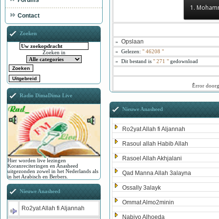
Forums
1. Moham
Contact
Zoeken
Opslaan
»
»
Gelezen:
"
46208
"
Zoeken in
»
Dit bestand is
" 271 "
gedownload
ُError door
Radio DimaDima Live
Nieuwe Anasheed
Ro2yat Allah fi Aljannah
Rasoul allah Habib Allah
Rasoel Allah Akhjalani
Hier worden live lezingen
Koranreciteringen en Anasheed
uitgezonden zowel in het Nederlands als
Qad Manna Allah 3alayna
in het Arabisch en Berbers.
Ossally 3alayk
Nieuwe Anasheed
Ommat Almo2minin
Ro2yat Allah fi Aljannah
Nabiyo Alhoeda