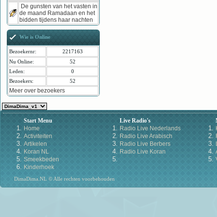
De gunsten van het vasten in
de maand Ramadaan en het
bidden tijdens haar nachten
Wie is Online
Bezoekernr:
2217163
Nu Online:
52
Leden:
0
Bezoekers:
52
Meer over bezoekers
Start Menu
Live Radio's
Home
Radio Live Nederlands
Activiteiten
Radio Live Arabisch
Artikelen
Radio Live Berbers
Koran NL
Radio Live Koran
Smeekbeden
Kinderhoek
DimaDima.NL © Alle rechten voorbehouden