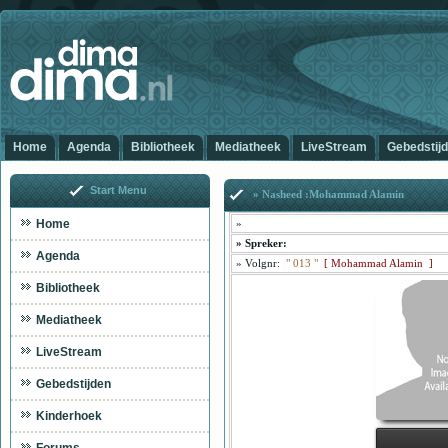
Home
Agenda
Bibliotheek
Mediatheek
LiveStream
Gebedstij
Start Menu
» Nasheed :Mohammad Alamin
Home
»
»
Spreker:
Agenda
»
Volgnr:
"
013
"
[
Mohammad Alamin ]
Bibliotheek
Mediatheek
LiveStream
Gebedstijden
Kinderhoek