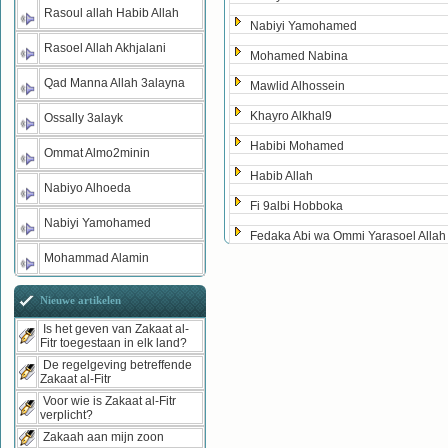
Rasoul allah Habib Allah
Nabiyi Yamohamed
Rasoel Allah Akhjalani
Mohamed Nabina
Qad Manna Allah 3alayna
Mawlid Alhossein
Khayro Alkhal9
Ossally 3alayk
Habibi Mohamed
Ommat Almo2minin
Habib Allah
Nabiyo Alhoeda
Fi 9albi Hobboka
Nabiyi Yamohamed
Fedaka Abi wa Ommi Yarasoel Allah
Mohammad Alamin
Nieuwe artikelen
Is het geven van Zakaat al-
Fitr toegestaan in elk land?
De regelgeving betreffende
Zakaat al-Fitr
Voor wie is Zakaat al-Fitr
verplicht?
Zakaah aan mijn zoon