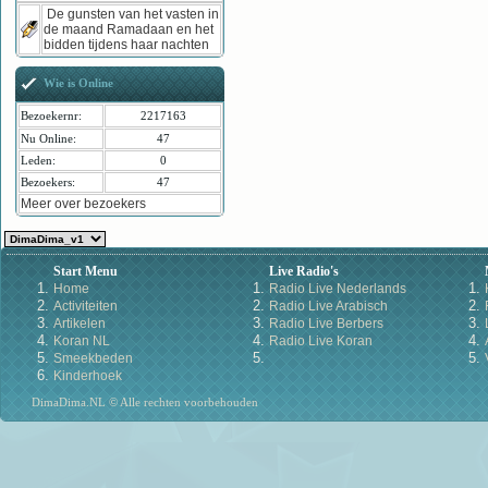
De gunsten van het vasten in
de maand Ramadaan en het
bidden tijdens haar nachten
Wie is Online
Bezoekernr:
2217163
Nu Online:
47
Leden:
0
Bezoekers:
47
Meer over bezoekers
Start Menu
Live Radio's
Home
Radio Live Nederlands
Activiteiten
Radio Live Arabisch
Artikelen
Radio Live Berbers
Koran NL
Radio Live Koran
Smeekbeden
Kinderhoek
DimaDima.NL © Alle rechten voorbehouden