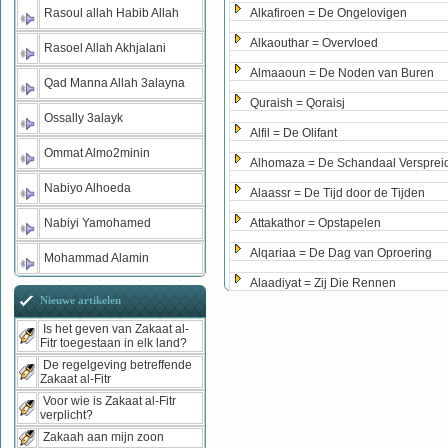
Rasoul allah Habib Allah
Alkafiroen = De Ongelovigen
Alkaouthar = Overvloed
Rasoel Allah Akhjalani
Almaaoun = De Noden van Buren
Qad Manna Allah 3alayna
Quraish = Qoraisj
Ossally 3alayk
Alfil = De Olifant
Ommat Almo2minin
Alhomaza = De Schandaal Versprei
Nabiyo Alhoeda
Alaassr = De Tijd door de Tijden
Nabiyi Yamohamed
Attakathor = Opstapelen
Alqariaa = De Dag van Oproering
Mohammad Alamin
Alaadiyat = Zij Die Rennen
Nieuwe artikelen
Is het geven van Zakaat al-
Fitr toegestaan in elk land?
De regelgeving betreffende
Zakaat al-Fitr
Voor wie is Zakaat al-Fitr
verplicht?
Zakaah aan mijn zoon