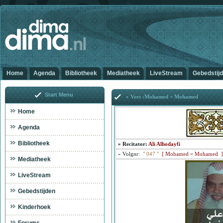
Home
Agenda
Bibliotheek
Mediatheek
LiveStream
Gebedstij
Start Menu
» Vers :Mohamed = Mohamed
Home
Agenda
Bibliotheek
»
Recitator:
Ali Alhodayfi
»
Volgnr:
"
047
"
[
Mohamed = Mohamed ]
Mediatheek
LiveStream
Gebedstijden
Kinderhoek