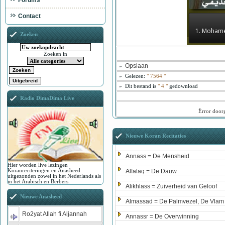
Forums
Contact
1. Moham
Zoeken
Zoeken in
Opslaan
»
»
Gelezen:
"
7564
"
»
Dit bestand is
" 4 "
gedownload
Radio DimaDima Live
ُError doo
Nieuwe Koran Recitaties
Annass = De Mensheid
Hier worden live lezingen
Koranreciteringen en Anasheed
Alfalaq = De Dauw
uitgezonden zowel in het Nederlands als
in het Arabisch en Berbers.
Alikhlass = Zuiverheid van Geloof
Nieuwe Anasheed
Almassad = De Palmvezel, De Vlam
Ro2yat Allah fi Aljannah
Annassr = De Overwinning