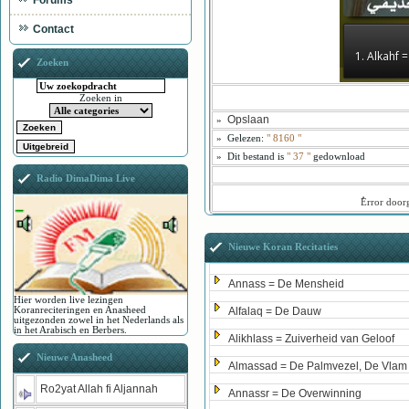
Forums
Contact
1. Alkahf 
Zoeken
Zoeken in
Opslaan
»
»
Gelezen:
"
8160
"
»
Dit bestand is
" 37 "
gedownload
Radio DimaDima Live
ُError doo
Nieuwe Koran Recitaties
Annass = De Mensheid
Hier worden live lezingen
Koranreciteringen en Anasheed
Alfalaq = De Dauw
uitgezonden zowel in het Nederlands als
in het Arabisch en Berbers.
Alikhlass = Zuiverheid van Geloof
Nieuwe Anasheed
Almassad = De Palmvezel, De Vlam
Ro2yat Allah fi Aljannah
Annassr = De Overwinning