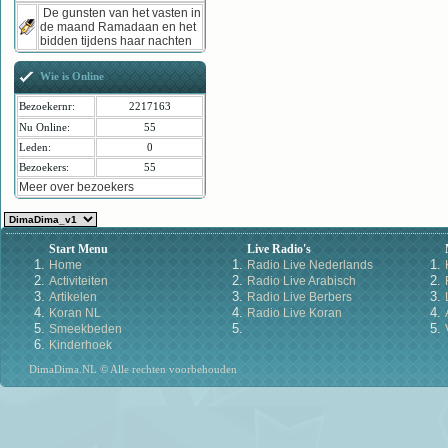
De gunsten van het vasten in
de maand Ramadaan en het
bidden tijdens haar nachten
Wie is Online
Bezoekernr:
2217163
Nu Online:
55
Leden:
0
Bezoekers:
55
Meer over bezoekers
Start Menu
Live Radio's
Home
Radio Live Nederlands
Activiteiten
Radio Live Arabisch
Artikelen
Radio Live Berbers
Koran NL
Radio Live Koran
Smeekbeden
Kinderhoek
DimaDima.NL © Alle rechten voorbehouden