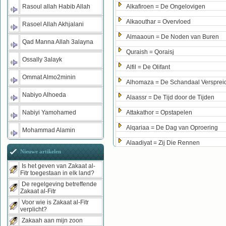
Rasoul allah Habib Allah
Alkafiroen = De Ongelovigen
Alkaouthar = Overvloed
Rasoel Allah Akhjalani
Almaaoun = De Noden van Buren
Qad Manna Allah 3alayna
Quraish = Qoraisj
Ossally 3alayk
Alfil = De Olifant
Ommat Almo2minin
Alhomaza = De Schandaal Versprei
Nabiyo Alhoeda
Alaassr = De Tijd door de Tijden
Nabiyi Yamohamed
Attakathor = Opstapelen
Alqariaa = De Dag van Oproering
Mohammad Alamin
Alaadiyat = Zij Die Rennen
Nieuwe artikelen
Is het geven van Zakaat al-
Fitr toegestaan in elk land?
De regelgeving betreffende
Zakaat al-Fitr
Voor wie is Zakaat al-Fitr
verplicht?
Zakaah aan mijn zoon