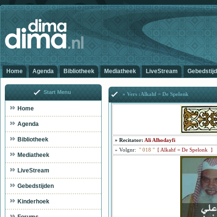
Home
Agenda
Bibliotheek
Mediatheek
LiveStream
Gebedstij
Start Menu
» Vers :Alkahf = De Spelonk
Home
Agenda
Bibliotheek
»
Recitator:
Ali Alhodayfi
»
Volgnr:
"
018
"
[
Alkahf = De Spelonk ]
Mediatheek
LiveStream
Gebedstijden
Kinderhoek