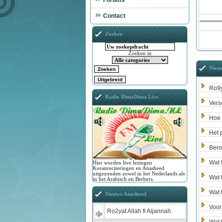
Forums
Contact
Zoeken
Zoeken in
Nieu
Ro9y
Radio DimaDima Live
Vers
Hoe 
Het 
Bero
Wat 
Hier worden live lezingen
Koranreciteringen en Anasheed
uitgezonden zowel in het Nederlands als
Wat 
in het Arabisch en Berbers.
Wat 
Nieuwe Anasheed
Voor
Ro2yat Allah fi Aljannah