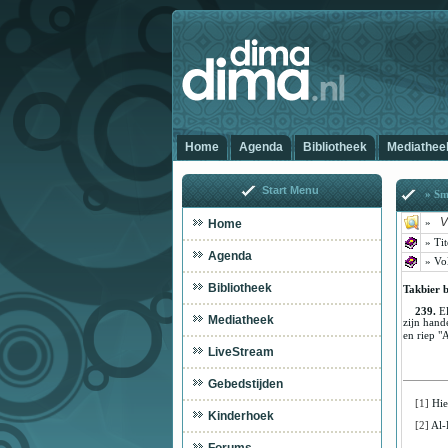
Home
Agenda
Bibliotheek
Mediathee
Start Menu
» Sme
V
Home
»
»
Tit
Agenda
» Vo
Bibliotheek
Takbier b
239.
El
Mediatheek
zijn hand
en riep "
LiveStream
Gebedstijden
[1]
Hie
Kinderhoek
[2]
Al-