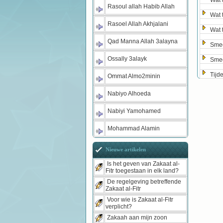
Wat 
Rasoul allah Habib Allah
Wat 
Rasoel Allah Akhjalani
Wat 
Qad Manna Allah 3alayna
Smee
Ossally 3alayk
Smee
Tijd
Ommat Almo2minin
Nabiyo Alhoeda
Nabiyi Yamohamed
Mohammad Alamin
Nieuwe artikelen
Is het geven van Zakaat al-
Fitr toegestaan in elk land?
De regelgeving betreffende
Zakaat al-Fitr
Voor wie is Zakaat al-Fitr
verplicht?
Zakaah aan mijn zoon