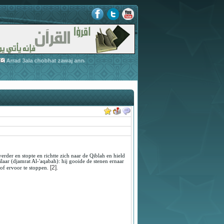
Arrad 3ala chobhat zawaj annabiy bi zaynab-3
-
Arrad 3ala 
» Assirah Annabawiya
 verder en stopte en richtte zich naar de Qiblah en hield
ilaar (djamrat Al-'aqabah): hij gooide de stenen ernaar
[2]
 of ervoor te stoppen.
.