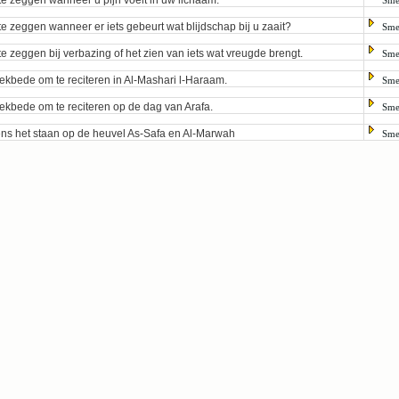
te zeggen wanneer u pijn voelt in uw lichaam.
Sme
te zeggen wanneer er iets gebeurt wat blijdschap bij u zaait?
Sme
te zeggen bij verbazing of het zien van iets wat vreugde brengt.
Sme
kbede om te reciteren in Al-Mashari l-Haraam.
Sme
kbede om te reciteren op de dag van Arafa.
Sme
ens het staan op de heuvel As-Safa en Al-Marwah
Sme