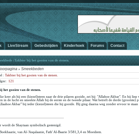
-
k
LiveStream
Gebedstijden
Kinderhoek
Forums
Contact
ekbede :Takbier bij het gooien van de stenen.
oorpagina
Smeekbeden
»
el :
Takbier bij het gooien van de stenen.
lg
nr:
121
ij het gooien van de stenen.
ke keer als hij een (kiezel)steen naar de drie pilaren gooide, zei hij: "Allahoe Akbar". En hij liep
en in de lucht en smeekte Allah bij de eerste en de tweede pilaar. Wat betreft de derde (grootste) p
Allaahoe Akbar" bij ieder (kiezel)steen die hij gooide. Hij ging daarna weg zonder ervoor te staan
r wordt de Shaytaan symbolisch gestenigd.
Boekhaarie, van Al-'Asqalaanie, Fath' Al-Baarie 3/581,3,4 en Moesliem.