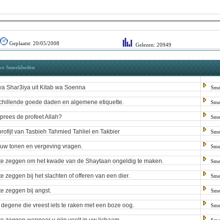
Geplaatst:
20/05/2008
Gelezen: 20949
we Smeekbeden
a Shar3iya uit Kitab wa Soenna
Sme
chillende goede daden en algemene etiquette.
Sme
prees de profeet Allah?
Sme
profijt van Tasbieh Tahmied Tahliel en Takbier
Sme
uw tonen en vergeving vragen.
Sme
te zeggen om het kwade van de Shaytaan ongeldig te maken.
Sme
te zeggen bij het slachten of offeren van een dier.
Sme
te zeggen bij angst.
Sme
 degene die vreest iets te raken met een boze oog.
Sme