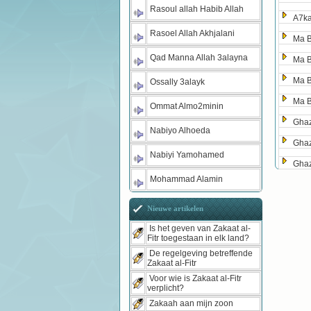
Rasoul allah Habib Allah
A7ka
Rasoel Allah Akhjalani
Ma 
Qad Manna Allah 3alayna
Ma 
Ma 
Ossally 3alayk
Ma 
Ommat Almo2minin
Gha
Nabiyo Alhoeda
Gha
Nabiyi Yamohamed
Gha
Mohammad Alamin
Nieuwe artikelen
Is het geven van Zakaat al-
Fitr toegestaan in elk land?
De regelgeving betreffende
Zakaat al-Fitr
Voor wie is Zakaat al-Fitr
verplicht?
Zakaah aan mijn zoon