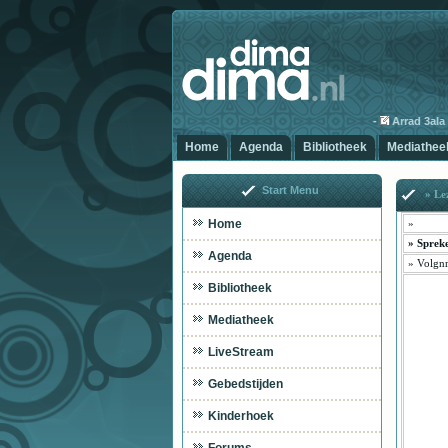
-
Arrad 3ala ch
Home
Agenda
Bibliotheek
Mediathee
Start Menu
» Lez
Home
»
»
Sprek
Agenda
»
Volgnr
Bibliotheek
Mediatheek
LiveStream
Gebedstijden
Kinderhoek