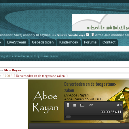
obhat zawaj annabiy bi zaynab-3
-
Arrad 3ala chobhat zawaj
» Assirah Annabawiya
k
LiveStream
Gebedstijden
Kinderhoek
Forums
Contact
ing :De verboden en de toegestane-zaken
er:
Aboe Rayan
:
"
009
"
[
De verboden en de toegestane-zaken ]
De verboden en de toegestane-
zaken
By Aboe Rayan
Aboe Rayan ( N3N.TV )
© DimaDima.NL
De verbode
00:00 / 54:11