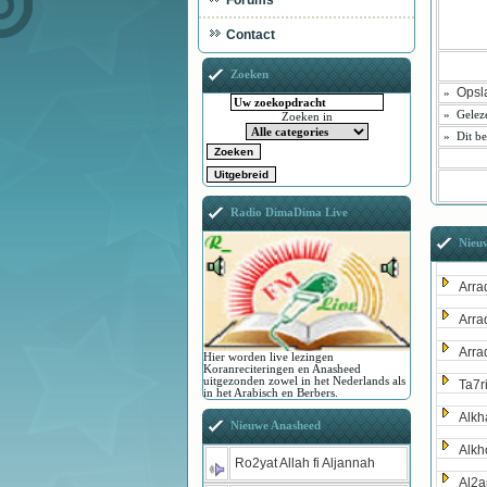
Forums
Contact
Zoeken
Opsl
»
»
Gelez
Zoeken in
»
Dit be
Radio DimaDima Live
Nieu
Arra
Arra
Arra
Hier worden live lezingen
Koranreciteringen en Anasheed
uitgezonden zowel in het Nederlands als
Ta7r
in het Arabisch en Berbers.
Alkh
Nieuwe Anasheed
Alkh
Ro2yat Allah fi Aljannah
Al2a