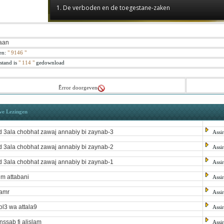
1. De verboden en de toegestane-zaken
aan
en:
"
9146
"
stand is
" 114 "
gedownload
ُError doorgeven
we Lezingen
d 3ala chobhat zawaj annabiy bi zaynab-3
Assi
d 3ala chobhat zawaj annabiy bi zaynab-2
Assi
d 3ala chobhat zawaj annabiy bi zaynab-1
Assi
im attabani
Assi
amr
Assi
ol3 wa attala9
Assi
nssab fi alislam
Assi