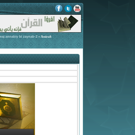
 annabiy bi zaynab-2
-
Arrad 3ala chobhat zawaj annabiy bi
» Assirah Annabawiya
n en de toegestane-zaken