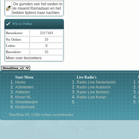
De gunsten van het vasten in
de maand Ramadaan en het
bidden tijdens haar nachten
Wie is Online
Bezoekernr:
2217163
Nu Online:
55
Leden:
0
Bezoekers:
55
Meer over bezoekers
Start Menu
Live Radio's
Home
Radio Live Nederlands
Activiteiten
Radio Live Arabisch
Artikelen
Radio Live Berbers
Koran NL
Radio Live Koran
Smeekbeden
Kinderhoek
DimaDima.NL © Alle rechten voorbehouden