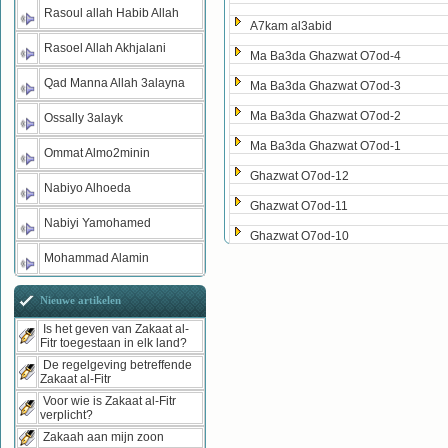
Rasoul allah Habib Allah
A7kam al3abid
Rasoel Allah Akhjalani
Ma Ba3da Ghazwat O7od-4
Qad Manna Allah 3alayna
Ma Ba3da Ghazwat O7od-3
Ma Ba3da Ghazwat O7od-2
Ossally 3alayk
Ma Ba3da Ghazwat O7od-1
Ommat Almo2minin
Ghazwat O7od-12
Nabiyo Alhoeda
Ghazwat O7od-11
Nabiyi Yamohamed
Ghazwat O7od-10
Mohammad Alamin
Nieuwe artikelen
Is het geven van Zakaat al-
Fitr toegestaan in elk land?
De regelgeving betreffende
Zakaat al-Fitr
Voor wie is Zakaat al-Fitr
verplicht?
Zakaah aan mijn zoon