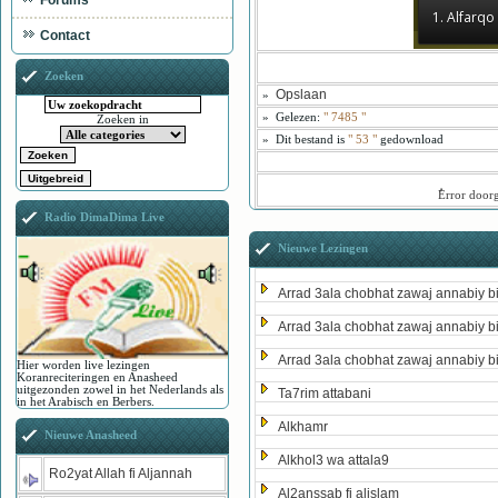
Forums
1. Alfarq
Contact
Zoeken
Opslaan
»
»
Gelezen:
"
7485
"
Zoeken in
»
Dit bestand is
" 53 "
gedownload
ُError door
Radio DimaDima Live
Nieuwe Lezingen
Arrad 3ala chobhat zawaj annabiy b
Arrad 3ala chobhat zawaj annabiy b
Arrad 3ala chobhat zawaj annabiy b
Hier worden live lezingen
Koranreciteringen en Anasheed
uitgezonden zowel in het Nederlands als
Ta7rim attabani
in het Arabisch en Berbers.
Alkhamr
Nieuwe Anasheed
Alkhol3 wa attala9
Ro2yat Allah fi Aljannah
Al2anssab fi alislam