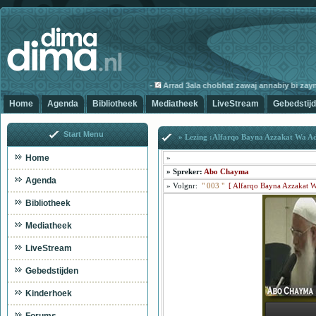
-
Arrad 3ala chobhat zawaj annabiy bi zaynab
Home
Agenda
Bibliotheek
Mediatheek
LiveStream
Gebedstij
Start Menu
» Lezing :Alfarqo Bayna Azzakat Wa A
Home
»
»
Spreker:
Abo Chayma
Agenda
»
Volgnr:
"
003
"
[
Alfarqo Bayna Azzakat W
Bibliotheek
Mediatheek
LiveStream
Gebedstijden
Kinderhoek