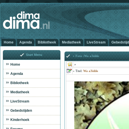
Home
Agenda
Bibliotheek
Mediatheek
LiveStream
Gebedstij
Start Menu
» Foto :Wa a3iddo
Home
»
»
Titel
:
Wa a3iddo
Agenda
Bibliotheek
Mediatheek
LiveStream
Gebedstijden
Kinderhoek