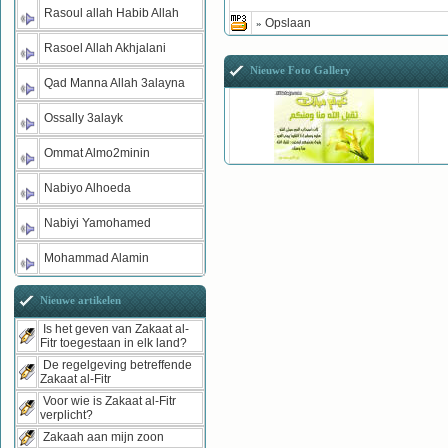
Rasoul allah Habib Allah
Opslaan
»
Rasoel Allah Akhjalani
Nieuwe Foto Gallery
Qad Manna Allah 3alayna
Ossally 3alayk
Ommat Almo2minin
Nabiyo Alhoeda
Nabiyi Yamohamed
Mohammad Alamin
Nieuwe artikelen
Is het geven van Zakaat al-
Fitr toegestaan in elk land?
De regelgeving betreffende
Zakaat al-Fitr
Voor wie is Zakaat al-Fitr
verplicht?
Zakaah aan mijn zoon