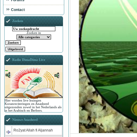
Forums
Contact
Zoeken
Zoeken in
Radio DimaDima Live
Hier worden live lezingen
Koranreciteringen en Anasheed
uitgezonden zowel in het Nederlands als
in het Arabisch en Berbers.
Nieuwe Anasheed
Ro2yat Allah fi Aljannah