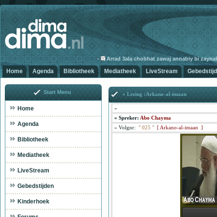
-
Arrad 3ala chobhat zawaj annabiy bi zaynab-3
Home
Agenda
Bibliotheek
Mediatheek
LiveStream
Gebedstij
Start Menu
» Lezing :Arkano-al-imaan
Home
»
»
Spreker:
Abo Chayma
Agenda
»
Volgnr:
"
025
"
[
Arkano-al-imaan ]
Bibliotheek
Mediatheek
LiveStream
Gebedstijden
Kinderhoek