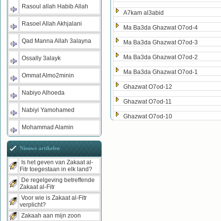
Rasoul allah Habib Allah
A7kam al3abid
Rasoel Allah Akhjalani
Ma Ba3da Ghazwat O7od-4
Qad Manna Allah 3alayna
Ma Ba3da Ghazwat O7od-3
Ma Ba3da Ghazwat O7od-2
Ossally 3alayk
Ma Ba3da Ghazwat O7od-1
Ommat Almo2minin
Ghazwat O7od-12
Nabiyo Alhoeda
Ghazwat O7od-11
Nabiyi Yamohamed
Ghazwat O7od-10
Mohammad Alamin
Nieuwe artikelen
Is het geven van Zakaat al-
Fitr toegestaan in elk land?
De regelgeving betreffende
Zakaat al-Fitr
Voor wie is Zakaat al-Fitr
verplicht?
Zakaah aan mijn zoon