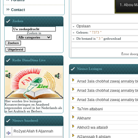
Forums
1. Abou M
Contact
Zoeken
Opslaan
»
»
Gelezen:
"
7373
"
Zoeken in
»
Dit bestand is
" 3 "
gedownload
ُError door
Radio DimaDima Live
Nieuwe Lezingen
Arrad 3ala chobhat zawaj annabiy b
Arrad 3ala chobhat zawaj annabiy b
Arrad 3ala chobhat zawaj annabiy b
Hier worden live lezingen
Koranreciteringen en Anasheed
uitgezonden zowel in het Nederlands als
Ta7rim attabani
in het Arabisch en Berbers.
Alkhamr
Nieuwe Anasheed
Alkhol3 wa attala9
Ro2yat Allah fi Aljannah
Al2anssab fi alislam