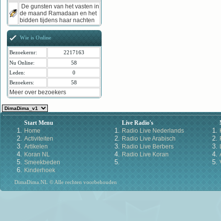
De gunsten van het vasten in
de maand Ramadaan en het
bidden tijdens haar nachten
Wie is Online
Bezoekernr:
2217163
Nu Online:
58
Leden:
0
Bezoekers:
58
Meer over bezoekers
Start Menu
Live Radio's
Home
Radio Live Nederlands
Activiteiten
Radio Live Arabisch
Artikelen
Radio Live Berbers
Koran NL
Radio Live Koran
Smeekbeden
Kinderhoek
DimaDima.NL © Alle rechten voorbehouden