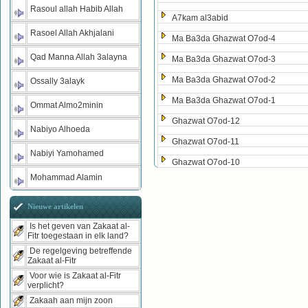
Rasoul allah Habib Allah
A7kam al3abid
Rasoel Allah Akhjalani
Ma Ba3da Ghazwat O7od-4
Qad Manna Allah 3alayna
Ma Ba3da Ghazwat O7od-3
Ma Ba3da Ghazwat O7od-2
Ossally 3alayk
Ma Ba3da Ghazwat O7od-1
Ommat Almo2minin
Ghazwat O7od-12
Nabiyo Alhoeda
Ghazwat O7od-11
Nabiyi Yamohamed
Ghazwat O7od-10
Mohammad Alamin
Nieuwe artikelen
Is het geven van Zakaat al-
Fitr toegestaan in elk land?
De regelgeving betreffende
Zakaat al-Fitr
Voor wie is Zakaat al-Fitr
verplicht?
Zakaah aan mijn zoon