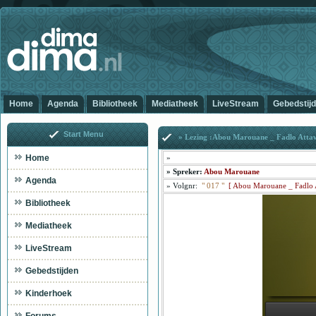
Home
Agenda
Bibliotheek
Mediatheek
LiveStream
Gebedstij
Start Menu
» Lezing :Abou Marouane _ Fadlo Atta
Home
»
»
Spreker:
Abou Marouane
Agenda
»
Volgnr:
"
017
"
[
Abou Marouane _ Fadlo 
Bibliotheek
Mediatheek
LiveStream
Ab
Gebedstijden
Kinderhoek