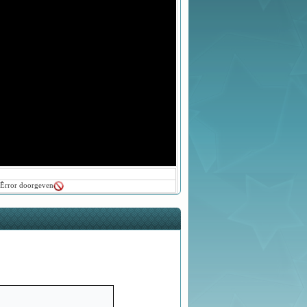
ُError doorgeven