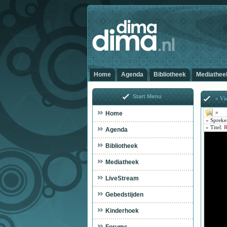
Home
Agenda
Bibliotheek
Mediathee
Start Menu
» Vi
»
Home
»
Spreke
»
Titel
:
R
Agenda
Bibliotheek
Mediatheek
LiveStream
Gebedstijden
Kinderhoek