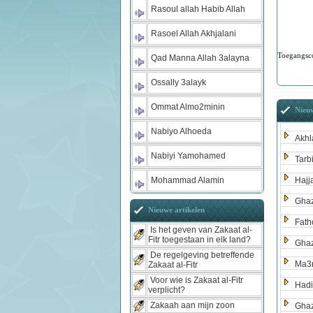
Rasoul allah Habib Allah
Rasoel Allah Akhjalani
Toegangsc
Qad Manna Allah 3alayna
Ossally 3alayk
Ommat Almo2minin
Nieuw
Nabiyo Alhoeda
Akhl
Nabiyi Yamohamed
Tarb
Mohammad Alamin
Hajj
Ghaz
Nieuwe artikelen
Fath
Is het geven van Zakaat al-
Fitr toegestaan in elk land?
Ghaz
De regelgeving betreffende
Ma3r
Zakaat al-Fitr
Voor wie is Zakaat al-Fitr
Hadi
verplicht?
Zakaah aan mijn zoon
Gha