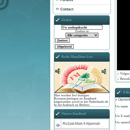
Forums
Contact
Zoeken
Zoeken in
Radio DimaDima Live
»
Volgnr
»
Bezoek
0 Rea
Hier worden live lezingen
Koranreciteringen en Anasheed
« Opmerk
uitgezonden zowel in het Nederlands als
in het Arabisch en Berbers.
Uw naam
Nieuwe Anasheed
Uw E-mail
Uw opmer
Ro2yat Allah fi Aljannah