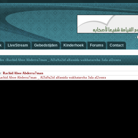
-
A
k
LiveStream
Gebedstijden
Kinderhoek
Forums
Contact
deo :Rachid Aboe Abderra7man _ Al3a9a2id alfassida wakhataroha 3ala al2ossra
r:
Rachid Aboe Abderra7man
achid Aboe Abderra7man _ Al3a9a2id alfassida wakhataroha 3ala al2ossra