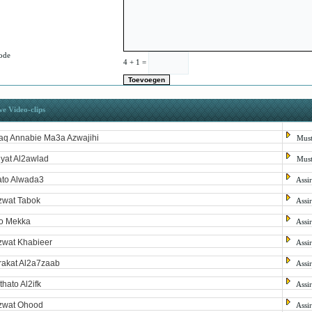
ode
4 + 1 =
e Video-clips
aq Annabie Ma3a Azwajihi
Mus
iyat Al2awlad
Mus
ato Alwada3
Assi
wat Tabok
Assi
o Mekka
Assi
wat Khabieer
Assi
akat Al2a7zaab
Assi
thato Al2ifk
Assi
zwat Ohood
Assi