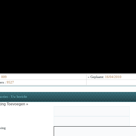
:
009
»
Geplaatst:
16/04/2010
ers
:
9527
cties - Uw bericht
ing Toevoegen »
king