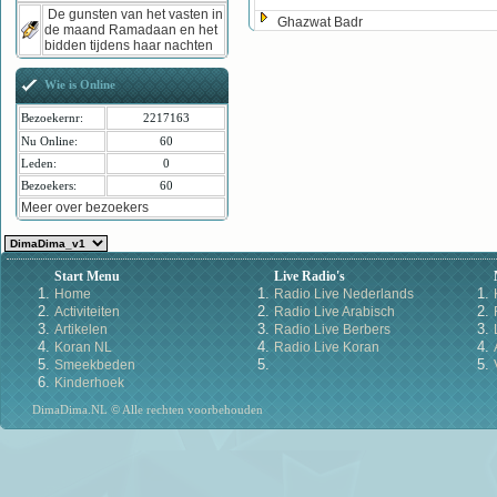
De gunsten van het vasten in
Ghazwat Badr
de maand Ramadaan en het
bidden tijdens haar nachten
Wie is Online
Bezoekernr:
2217163
Nu Online:
60
Leden:
0
Bezoekers:
60
Meer over bezoekers
Start Menu
Live Radio's
Home
Radio Live Nederlands
Activiteiten
Radio Live Arabisch
Artikelen
Radio Live Berbers
Koran NL
Radio Live Koran
Smeekbeden
Kinderhoek
DimaDima.NL © Alle rechten voorbehouden