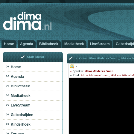
Home
Agenda
Bibliotheek
Mediatheek
LiveStream
Gebedstij
Start Menu
» Video :Aboe Abderra7man _ Ahkam A
»
Home
»
Spreker:
Aboe Abderra7man
»
Titel
:
Aboe Abderra7man _ Ahkam Attala9-
Agenda
Bibliotheek
Mediatheek
LiveStream
Gebedstijden
Kinderhoek