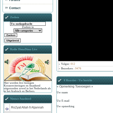
Forums
Contact
Zoeken
Zoeken in
Radio DimaDima Live
»
Volgnr
:
012
»
Bezoekers
:
9476
0 Reacties - Uw bericht
Hier worden live lezingen
Koranreciteringen en Anasheed
« Opmerking Toevoegen »
uitgezonden zowel in het Nederlands als
in het Arabisch en Berbers.
Uw naam
Nieuwe Anasheed
Uw E-mail
Uw opmerking
Ro2yat Allah fi Aljannah