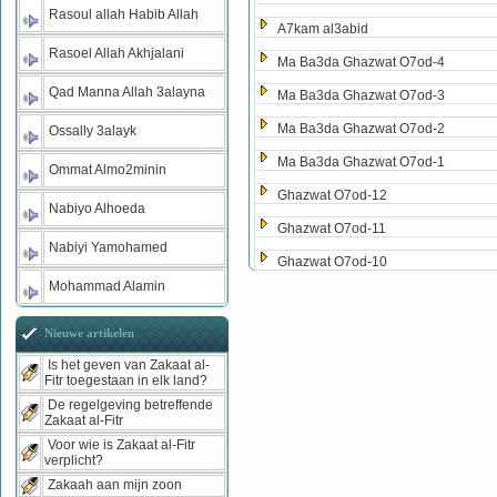
Rasoul allah Habib Allah
A7kam al3abid
Rasoel Allah Akhjalani
Ma Ba3da Ghazwat O7od-4
Qad Manna Allah 3alayna
Ma Ba3da Ghazwat O7od-3
Ma Ba3da Ghazwat O7od-2
Ossally 3alayk
Ma Ba3da Ghazwat O7od-1
Ommat Almo2minin
Ghazwat O7od-12
Nabiyo Alhoeda
Ghazwat O7od-11
Nabiyi Yamohamed
Ghazwat O7od-10
Mohammad Alamin
Nieuwe artikelen
Is het geven van Zakaat al-
Fitr toegestaan in elk land?
De regelgeving betreffende
Zakaat al-Fitr
Voor wie is Zakaat al-Fitr
verplicht?
Zakaah aan mijn zoon