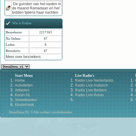
De gunsten van het vasten in
de maand Ramadaan en het
bidden tijdens haar nachten
Wie is Online
Bezoekernr:
2217163
Nu Online:
47
Leden:
0
Bezoekers:
47
Meer over bezoekers
Start Menu
Live Radio's
Home
Radio Live Nederlands
Activiteiten
Radio Live Arabisch
Artikelen
Radio Live Berbers
Koran NL
Radio Live Koran
Smeekbeden
Kinderhoek
DimaDima.NL © Alle rechten voorbehouden