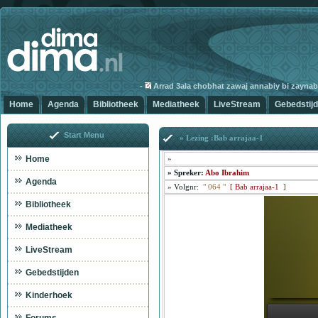
-
Arrad 3ala chobhat zawaj annabiy bi zaynab-3
Home
Agenda
Bibliotheek
Mediatheek
LiveStream
Gebedstij
Start Menu
» Lezing :Bab arrajaa-1
Home
»
»
Spreker:
Abo Ibrahim
Agenda
»
Volgnr:
"
064
"
[
Bab arrajaa-1 ]
Bibliotheek
Mediatheek
LiveStream
Gebedstijden
Kinderhoek