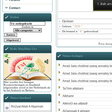
Forums
1. Bab arr
Contact
Zoeken
Opslaan
»
»
Gelezen:
"
5231
"
Zoeken in
»
Dit bestand is
" 9 "
gedownload
ُError door
Radio DimaDima Live
Nieuwe Lezingen
Arrad 3ala chobhat zawaj annabiy b
Arrad 3ala chobhat zawaj annabiy b
Arrad 3ala chobhat zawaj annabiy b
Hier worden live lezingen
Koranreciteringen en Anasheed
uitgezonden zowel in het Nederlands als
Ta7rim attabani
in het Arabisch en Berbers.
Alkhamr
Nieuwe Anasheed
Alkhol3 wa attala9
Ro2yat Allah fi Aljannah
Al2anssab fi alislam