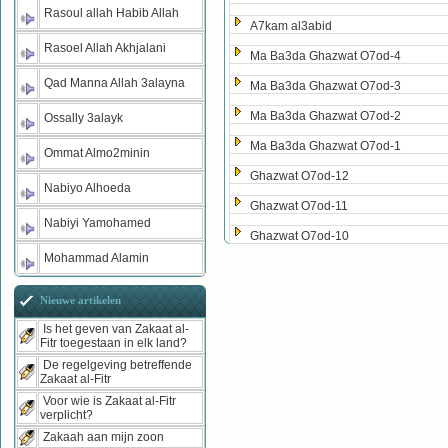
Rasoul allah Habib Allah
A7kam al3abid
Rasoel Allah Akhjalani
Ma Ba3da Ghazwat O7od-4
Qad Manna Allah 3alayna
Ma Ba3da Ghazwat O7od-3
Ma Ba3da Ghazwat O7od-2
Ossally 3alayk
Ma Ba3da Ghazwat O7od-1
Ommat Almo2minin
Ghazwat O7od-12
Nabiyo Alhoeda
Ghazwat O7od-11
Nabiyi Yamohamed
Ghazwat O7od-10
Mohammad Alamin
Nieuwe artikelen
Is het geven van Zakaat al-
Fitr toegestaan in elk land?
De regelgeving betreffende
Zakaat al-Fitr
Voor wie is Zakaat al-Fitr
verplicht?
Zakaah aan mijn zoon