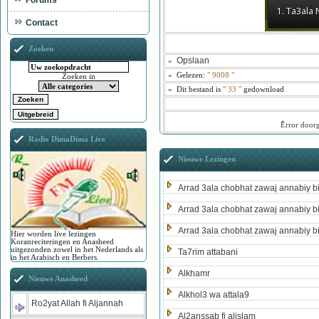
Forums
1. Ta3ala
Contact
Zoeken
Opslaan
»
»
Gelezen:
"
9008
"
Zoeken in
»
Dit bestand is
" 33 "
gedownload
ُError door
Radio DimaDima Live
Nieuwe Lezingen
Arrad 3ala chobhat zawaj annabiy b
Arrad 3ala chobhat zawaj annabiy b
Arrad 3ala chobhat zawaj annabiy b
Hier worden live lezingen
Koranreciteringen en Anasheed
uitgezonden zowel in het Nederlands als
Ta7rim attabani
in het Arabisch en Berbers.
Alkhamr
Nieuwe Anasheed
Alkhol3 wa attala9
Ro2yat Allah fi Aljannah
Al2anssab fi alislam