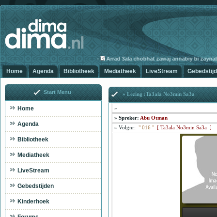
-
Arrad 3ala chobhat zawaj annabiy bi zaynab-3
Home
Agenda
Bibliotheek
Mediatheek
LiveStream
Gebedstij
Start Menu
» Lezing :Ta3ala No3min Sa3a
Home
»
»
Spreker:
Abu Otman
Agenda
»
Volgnr:
"
016
"
[
Ta3ala No3min Sa3a ]
Bibliotheek
Mediatheek
LiveStream
Gebedstijden
Kinderhoek