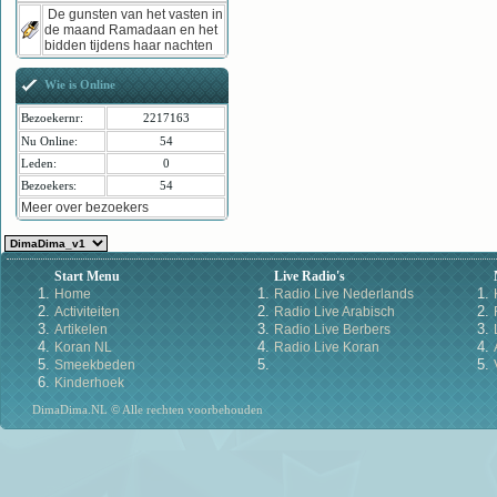
De gunsten van het vasten in
de maand Ramadaan en het
bidden tijdens haar nachten
Wie is Online
Bezoekernr:
2217163
Nu Online:
54
Leden:
0
Bezoekers:
54
Meer over bezoekers
Start Menu
Live Radio's
Home
Radio Live Nederlands
Activiteiten
Radio Live Arabisch
Artikelen
Radio Live Berbers
Koran NL
Radio Live Koran
Smeekbeden
Kinderhoek
DimaDima.NL © Alle rechten voorbehouden