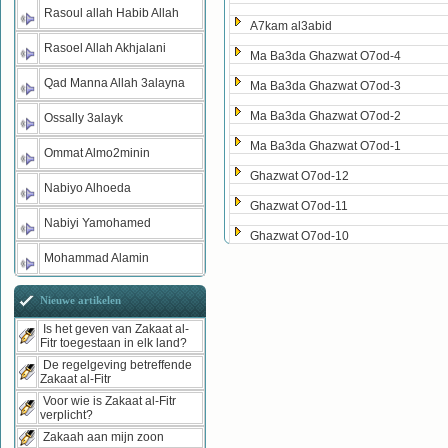
Rasoul allah Habib Allah
A7kam al3abid
Rasoel Allah Akhjalani
Ma Ba3da Ghazwat O7od-4
Qad Manna Allah 3alayna
Ma Ba3da Ghazwat O7od-3
Ma Ba3da Ghazwat O7od-2
Ossally 3alayk
Ma Ba3da Ghazwat O7od-1
Ommat Almo2minin
Ghazwat O7od-12
Nabiyo Alhoeda
Ghazwat O7od-11
Nabiyi Yamohamed
Ghazwat O7od-10
Mohammad Alamin
Nieuwe artikelen
Is het geven van Zakaat al-
Fitr toegestaan in elk land?
De regelgeving betreffende
Zakaat al-Fitr
Voor wie is Zakaat al-Fitr
verplicht?
Zakaah aan mijn zoon