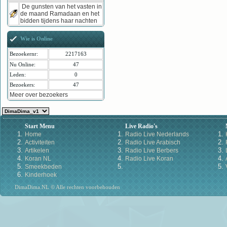
De gunsten van het vasten in
de maand Ramadaan en het
bidden tijdens haar nachten
Wie is Online
Bezoekernr:
2217163
Nu Online:
47
Leden:
0
Bezoekers:
47
Meer over bezoekers
Start Menu
Live Radio's
Home
Radio Live Nederlands
Activiteiten
Radio Live Arabisch
Artikelen
Radio Live Berbers
Koran NL
Radio Live Koran
Smeekbeden
Kinderhoek
DimaDima.NL © Alle rechten voorbehouden