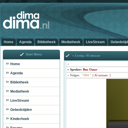
Home
Agenda
Bibliotheek
Mediatheek
LiveStream
Gebedstij
Start Menu
» Lezing :Al mizaan
Home
»
»
Spreker:
Bno Omar
Agenda
»
Volgnr:
"
004
"
[
Al mizaan ]
Bibliotheek
Mediatheek
LiveStream
Gebedstijden
Kinderhoek