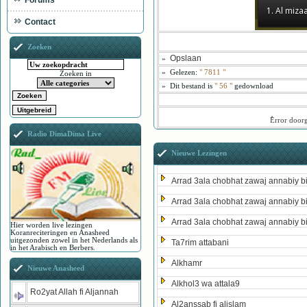
Forums
1. Al miza
Contact
Zoeken
Opslaan
»
»
Gelezen:
"
7811
"
Zoeken in
»
Dit bestand is
" 56 "
gedownload
ُError door
Radio DimaDima Live
Nieuwe Lezingen
Arrad 3ala chobhat zawaj annabiy b
Arrad 3ala chobhat zawaj annabiy b
Arrad 3ala chobhat zawaj annabiy b
Hier worden live lezingen
Koranreciteringen en Anasheed
uitgezonden zowel in het Nederlands als
Ta7rim attabani
in het Arabisch en Berbers.
Alkhamr
Nieuwe Anasheed
Alkhol3 wa attala9
Ro2yat Allah fi Aljannah
Al2anssab fi alislam