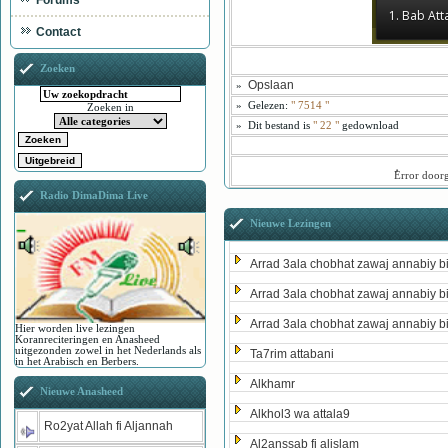
Forums
1. Bab At
Contact
Zoeken
Opslaan
»
»
Gelezen:
"
7514
"
Zoeken in
»
Dit bestand is
" 22 "
gedownload
ُError door
Radio DimaDima Live
Nieuwe Lezingen
Arrad 3ala chobhat zawaj annabiy b
Arrad 3ala chobhat zawaj annabiy b
Arrad 3ala chobhat zawaj annabiy b
Hier worden live lezingen
Koranreciteringen en Anasheed
uitgezonden zowel in het Nederlands als
Ta7rim attabani
in het Arabisch en Berbers.
Alkhamr
Nieuwe Anasheed
Alkhol3 wa attala9
Ro2yat Allah fi Aljannah
Al2anssab fi alislam