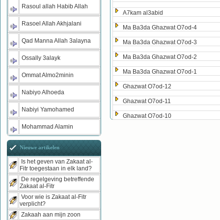
Rasoul allah Habib Allah
A7kam al3abid
Rasoel Allah Akhjalani
Ma Ba3da Ghazwat O7od-4
Qad Manna Allah 3alayna
Ma Ba3da Ghazwat O7od-3
Ma Ba3da Ghazwat O7od-2
Ossally 3alayk
Ma Ba3da Ghazwat O7od-1
Ommat Almo2minin
Ghazwat O7od-12
Nabiyo Alhoeda
Ghazwat O7od-11
Nabiyi Yamohamed
Ghazwat O7od-10
Mohammad Alamin
Nieuwe artikelen
Is het geven van Zakaat al-
Fitr toegestaan in elk land?
De regelgeving betreffende
Zakaat al-Fitr
Voor wie is Zakaat al-Fitr
verplicht?
Zakaah aan mijn zoon