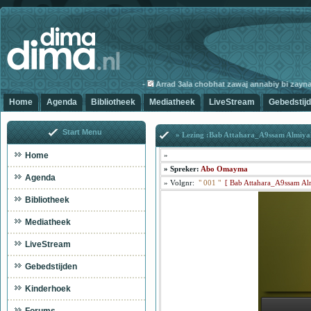
-
Arrad 3ala chobhat zawaj annabiy bi zaynab-
Home
Agenda
Bibliotheek
Mediatheek
LiveStream
Gebedstij
Start Menu
» Lezing :Bab Attahara_A9ssam Almiya
Home
»
»
Spreker:
Abo Omayma
Agenda
»
Volgnr:
"
001
"
[
Bab Attahara_A9ssam Al
Bibliotheek
Mediatheek
LiveStream
Gebedstijden
Kinderhoek