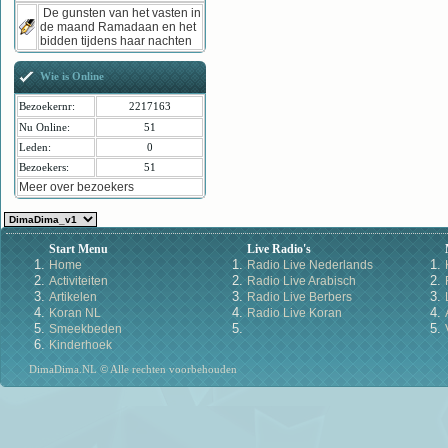
De gunsten van het vasten in
de maand Ramadaan en het
bidden tijdens haar nachten
Wie is Online
Bezoekernr:
2217163
Nu Online:
51
Leden:
0
Bezoekers:
51
Meer over bezoekers
Start Menu
Live Radio's
Home
Radio Live Nederlands
Activiteiten
Radio Live Arabisch
Artikelen
Radio Live Berbers
Koran NL
Radio Live Koran
Smeekbeden
Kinderhoek
DimaDima.NL © Alle rechten voorbehouden