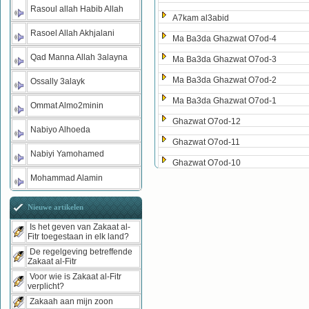
Rasoul allah Habib Allah
A7kam al3abid
Rasoel Allah Akhjalani
Ma Ba3da Ghazwat O7od-4
Qad Manna Allah 3alayna
Ma Ba3da Ghazwat O7od-3
Ma Ba3da Ghazwat O7od-2
Ossally 3alayk
Ma Ba3da Ghazwat O7od-1
Ommat Almo2minin
Ghazwat O7od-12
Nabiyo Alhoeda
Ghazwat O7od-11
Nabiyi Yamohamed
Ghazwat O7od-10
Mohammad Alamin
Nieuwe artikelen
Is het geven van Zakaat al-
Fitr toegestaan in elk land?
De regelgeving betreffende
Zakaat al-Fitr
Voor wie is Zakaat al-Fitr
verplicht?
Zakaah aan mijn zoon