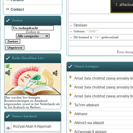
Forums
1. al9ada
Contact
Zoeken
Opslaan
»
»
Gelezen:
"
3143
"
Zoeken in
»
Dit bestand is
" 14 "
gedownload
ُError door
Radio DimaDima Live
Nieuwe Lezingen
Arrad 3ala chobhat zawaj annabiy b
Arrad 3ala chobhat zawaj annabiy b
Arrad 3ala chobhat zawaj annabiy b
Hier worden live lezingen
Koranreciteringen en Anasheed
uitgezonden zowel in het Nederlands als
Ta7rim attabani
in het Arabisch en Berbers.
Alkhamr
Nieuwe Anasheed
Alkhol3 wa attala9
Ro2yat Allah fi Aljannah
Al2anssab fi alislam