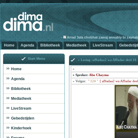
-
Arrad 3ala chobhat zawaj annabiy bi zaynab-3
Home
Agenda
Bibliotheek
Mediatheek
LiveStream
Gebedstij
Start Menu
» Lezing :al9adaa2 wa Al9adar deel-16
Home
»
»
Spreker:
Abo Chayma
Agenda
»
Volgnr:
"
124
"
[
al9adaa2 wa Al9adar dee
Bibliotheek
Mediatheek
LiveStream
Gebedstijden
Kinderhoek