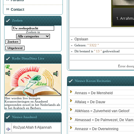
Forums
Contact
1. Arrahm
Zoeken
Zoeken in
Opslaan
»
»
Gelezen:
"
5322
"
»
Dit bestand is
" 13 "
gedownload
Radio DimaDima Live
ُError doo
Nieuwe Koran Recitaties
Annass = De Mensheid
Hier worden live lezingen
Koranreciteringen en Anasheed
Alfalaq = De Dauw
uitgezonden zowel in het Nederlands als
in het Arabisch en Berbers.
Alikhlass = Zuiverheid van Geloof
Nieuwe Anasheed
Almassad = De Palmvezel, De Vlam
Ro2yat Allah fi Aljannah
Annassr = De Overwinning