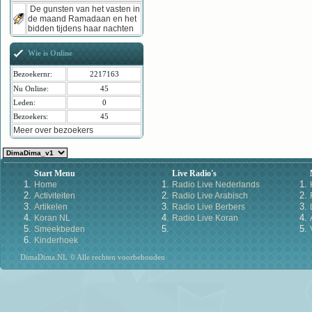
De gunsten van het vasten in
de maand Ramadaan en het
bidden tijdens haar nachten
Wie is Online
Bezoekernr:
2217163
Nu Online:
45
Leden:
0
Bezoekers:
45
Meer over bezoekers
Start Menu
Live Radio's
Home
Radio Live Nederlands
Activiteiten
Radio Live Arabisch
Artikelen
Radio Live Berbers
Koran NL
Radio Live Koran
Smeekbeden
Kinderhoek
DimaDima.NL © Alle rechten voorbehouden