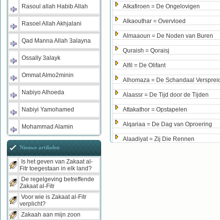
Rasoul allah Habib Allah
Alkafiroen = De Ongelovigen
Alkaouthar = Overvloed
Rasoel Allah Akhjalani
Almaaoun = De Noden van Buren
Qad Manna Allah 3alayna
Quraish = Qoraisj
Ossally 3alayk
Alfil = De Olifant
Ommat Almo2minin
Alhomaza = De Schandaal Versprei
Nabiyo Alhoeda
Alaassr = De Tijd door de Tijden
Nabiyi Yamohamed
Attakathor = Opstapelen
Alqariaa = De Dag van Oproering
Mohammad Alamin
Alaadiyat = Zij Die Rennen
Nieuwe artikelen
Is het geven van Zakaat al-
Fitr toegestaan in elk land?
De regelgeving betreffende
Zakaat al-Fitr
Voor wie is Zakaat al-Fitr
verplicht?
Zakaah aan mijn zoon