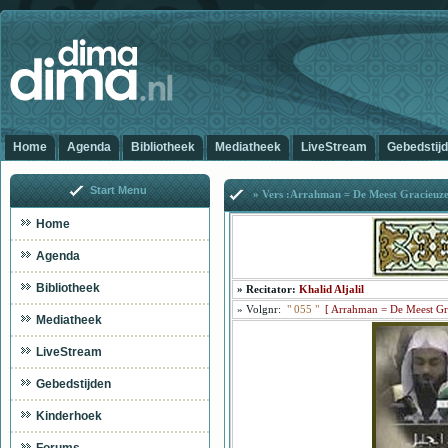
Home
Agenda
Bibliotheek
Mediatheek
LiveStream
Gebedstij
Start Menu
» Vers :Arrahman = De Meest Gracieuz
Home
Agenda
Bibliotheek
»
Recitator:
Khalid Aljalil
»
Volgnr:
"
055
"
[
Arrahman = De Meest Gr
Mediatheek
LiveStream
Gebedstijden
Ar
Kinderhoek