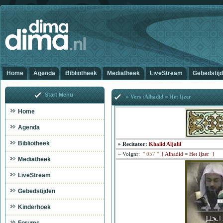
Home
Agenda
Bibliotheek
Mediatheek
LiveStream
Gebedstij
Start Menu
» Vers :Alhadid = Het Ijzer
Home
Agenda
Bibliotheek
»
Recitator:
Khalid Aljalil
»
Volgnr:
"
057
"
[
Alhadid = Het Ijzer ]
Mediatheek
LiveStream
Gebedstijden
Kinderhoek