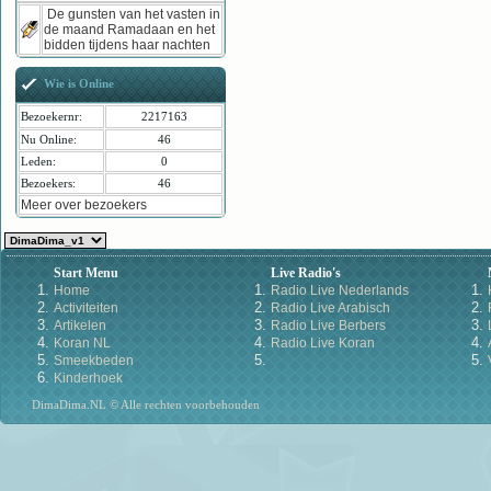
De gunsten van het vasten in
de maand Ramadaan en het
bidden tijdens haar nachten
Wie is Online
Bezoekernr:
2217163
Nu Online:
46
Leden:
0
Bezoekers:
46
Meer over bezoekers
Start Menu
Live Radio's
Home
Radio Live Nederlands
Activiteiten
Radio Live Arabisch
Artikelen
Radio Live Berbers
Koran NL
Radio Live Koran
Smeekbeden
Kinderhoek
DimaDima.NL © Alle rechten voorbehouden