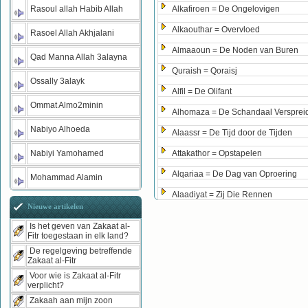
Rasoul allah Habib Allah
Alkafiroen = De Ongelovigen
Alkaouthar = Overvloed
Rasoel Allah Akhjalani
Almaaoun = De Noden van Buren
Qad Manna Allah 3alayna
Quraish = Qoraisj
Ossally 3alayk
Alfil = De Olifant
Ommat Almo2minin
Alhomaza = De Schandaal Versprei
Nabiyo Alhoeda
Alaassr = De Tijd door de Tijden
Nabiyi Yamohamed
Attakathor = Opstapelen
Alqariaa = De Dag van Oproering
Mohammad Alamin
Alaadiyat = Zij Die Rennen
Nieuwe artikelen
Is het geven van Zakaat al-
Fitr toegestaan in elk land?
De regelgeving betreffende
Zakaat al-Fitr
Voor wie is Zakaat al-Fitr
verplicht?
Zakaah aan mijn zoon