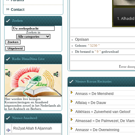
Forums
Contact
1. Alhadid 
Zoeken
Zoeken in
Opslaan
»
»
Gelezen:
"
5230
"
»
Dit bestand is
" 9 "
gedownload
Radio DimaDima Live
ُError doo
Nieuwe Koran Recitaties
Annass = De Mensheid
Hier worden live lezingen
Koranreciteringen en Anasheed
Alfalaq = De Dauw
uitgezonden zowel in het Nederlands als
in het Arabisch en Berbers.
Alikhlass = Zuiverheid van Geloof
Nieuwe Anasheed
Almassad = De Palmvezel, De Vlam
Ro2yat Allah fi Aljannah
Annassr = De Overwinning