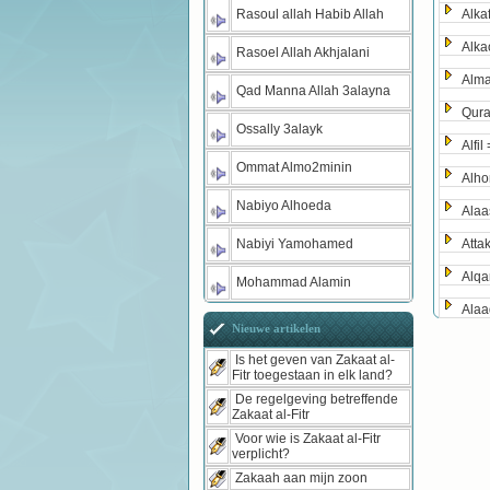
Rasoul allah Habib Allah
Alka
Alka
Rasoel Allah Akhjalani
Alma
Qad Manna Allah 3alayna
Qura
Ossally 3alayk
Alfil
Ommat Almo2minin
Alho
Nabiyo Alhoeda
Alaa
Nabiyi Yamohamed
Atta
Alqa
Mohammad Alamin
Alaa
Nieuwe artikelen
Is het geven van Zakaat al-
Fitr toegestaan in elk land?
De regelgeving betreffende
Zakaat al-Fitr
Voor wie is Zakaat al-Fitr
verplicht?
Zakaah aan mijn zoon