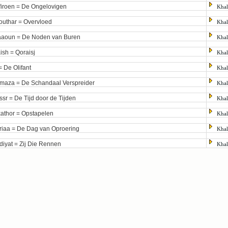
firoen = De Ongelovigen
Khali
outhar = Overvloed
Khali
aoun = De Noden van Buren
Khali
ish = Qoraisj
Khali
 = De Olifant
Khali
maza = De Schandaal Verspreider
Khali
ssr = De Tijd door de Tijden
Khali
kathor = Opstapelen
Khali
riaa = De Dag van Oproering
Khali
diyat = Zij Die Rennen
Khali