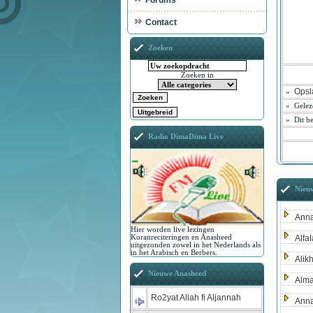
Forums
Contact
Zoeken
Zoeken in
Opsl
»
»
Gelez
»
Dit be
Radio DimaDima Live
Nieu
Anna
Hier worden live lezingen
Koranreciteringen en Anasheed
Alfa
uitgezonden zowel in het Nederlands als
in het Arabisch en Berbers.
Alik
Nieuwe Anasheed
Alma
Ro2yat Allah fi Aljannah
Anna