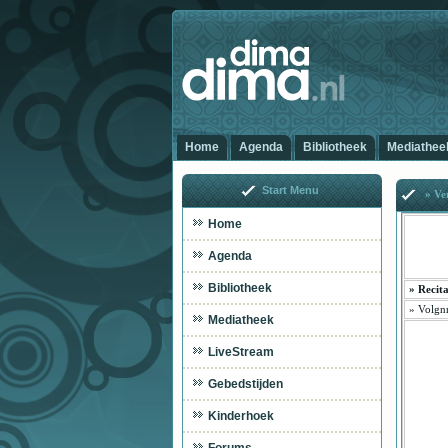
Home
Agenda
Bibliotheek
Mediathee
Start Menu
» Ve
Home
Agenda
Bibliotheek
»
Recit
»
Volgnr
Mediatheek
LiveStream
Gebedstijden
Kinderhoek