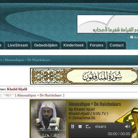
-
Arrad
k
LiveStream
Gebedstijden
Kinderhoek
Forums
Contact
rs :Almonafiqon = De Huichelaars
ator:
Khalid Aljalil
:
"
063
"
[
Almonafiqon = De Huichelaars ]
Almonafiqon = De Huichelaars
By Khalid Aljalil
Khalid Aljalil ( N3N.TV )
© DimaDima.NL
Almonafiqon = De Huichelaars
00:00 / 00:00