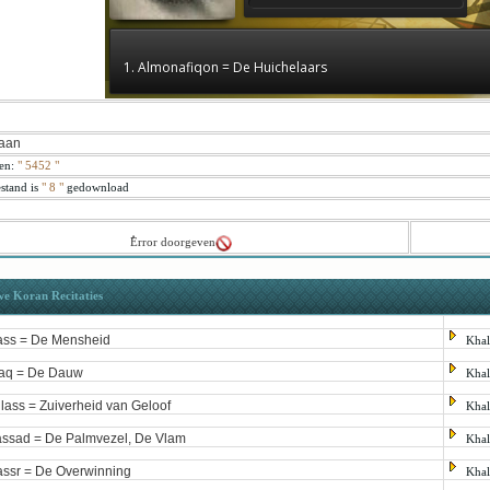
1. Almonafiqon = De Huichelaars
aan
en:
"
5452
"
stand is
" 8 "
gedownload
ُError doorgeven
we Koran Recitaties
ss = De Mensheid
Khali
laq = De Dauw
Khali
hlass = Zuiverheid van Geloof
Khali
ssad = De Palmvezel, De Vlam
Khali
ssr = De Overwinning
Khali