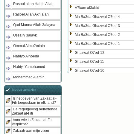
Rasoul allah Habib Allah
A7kam al3abid
Rasoel Allah Akhjalani
Ma Ba3da Ghazwat O7od-4
Qad Manna Allah 3alayna
Ma Ba3da Ghazwat O7od-3
Ma Ba3da Ghazwat O7od-2
Ossally 3alayk
Ma Ba3da Ghazwat O7od-1
Ommat Almo2minin
Ghazwat O7od-12
Nabiyo Alhoeda
Ghazwat O7od-11
Nabiyi Yamohamed
Ghazwat O7od-10
Mohammad Alamin
Nieuwe artikelen
Is het geven van Zakaat al-
Fitr toegestaan in elk land?
De regelgeving betreffende
Zakaat al-Fitr
Voor wie is Zakaat al-Fitr
verplicht?
Zakaah aan mijn zoon