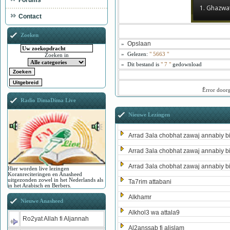
Forums
1. Ghazwa
Contact
Zoeken
Opslaan
»
»
Gelezen:
"
5663
"
Zoeken in
»
Dit bestand is
" 7 "
gedownload
ُError door
Radio DimaDima Live
Nieuwe Lezingen
Arrad 3ala chobhat zawaj annabiy b
Arrad 3ala chobhat zawaj annabiy b
Arrad 3ala chobhat zawaj annabiy b
Hier worden live lezingen
Koranreciteringen en Anasheed
uitgezonden zowel in het Nederlands als
Ta7rim attabani
in het Arabisch en Berbers.
Alkhamr
Nieuwe Anasheed
Alkhol3 wa attala9
Ro2yat Allah fi Aljannah
Al2anssab fi alislam