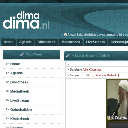
-
Arrad 3ala chobhat zawaj annabiy bi zayna
Home
Agenda
Bibliotheek
Mediatheek
LiveStream
Gebedstij
Start Menu
» Lezing :Ghazwat Badr-3
Home
»
»
Spreker:
Abo Chayma
Agenda
»
Volgnr:
"
050
"
[
Ghazwat Badr-3 ]
Bibliotheek
Mediatheek
LiveStream
Gebedstijden
Kinderhoek