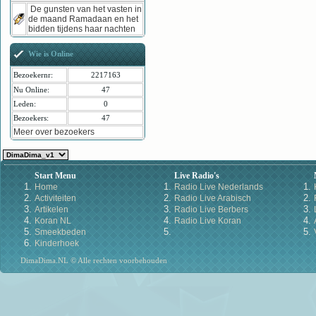
De gunsten van het vasten in
de maand Ramadaan en het
bidden tijdens haar nachten
Wie is Online
Bezoekernr:
2217163
Nu Online:
47
Leden:
0
Bezoekers:
47
Meer over bezoekers
Start Menu
Live Radio's
Home
Radio Live Nederlands
Activiteiten
Radio Live Arabisch
Artikelen
Radio Live Berbers
Koran NL
Radio Live Koran
Smeekbeden
Kinderhoek
DimaDima.NL © Alle rechten voorbehouden