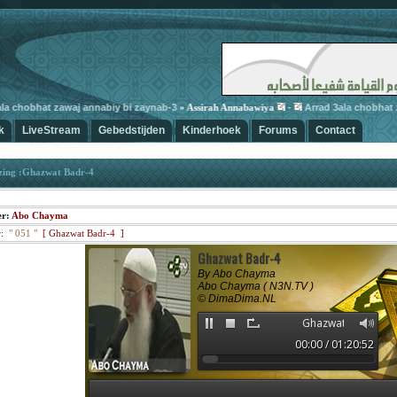
 chobhat zawaj annabiy bi zaynab-3
-
Arrad 3ala chobhat zaw
» Assirah Annabawiya
k
LiveStream
Gebedstijden
Kinderhoek
Forums
Contact
zing :Ghazwat Badr-4
er:
Abo Chayma
:
"
051
"
[
Ghazwat Badr-4 ]
Ghazwat Badr-4
By Abo Chayma
Abo Chayma ( N3N.TV )
© DimaDima.NL
Ghazwat Badr-4
00:00 / 01:20:52