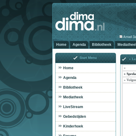
-
Arrad 3ala
Home
Agenda
Bibliotheek
Mediathee
Start Menu
» Le
Home
»
»
Sprek
Agenda
»
Volgnr
Bibliotheek
Mediatheek
LiveStream
Gebedstijden
Kinderhoek