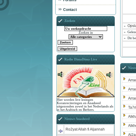
Forums
Contact
Zoeken
Opsl
»
»
Gelez
Zoeken in
»
Dit be
Radio DimaDima Live
Nieu
Arra
Arra
Arra
Hier worden live lezingen
Koranreciteringen en Anasheed
uitgezonden zowel in het Nederlands als
Ta7r
in het Arabisch en Berbers.
Alkh
Nieuwe Anasheed
Alkh
Ro2yat Allah fi Aljannah
Al2a