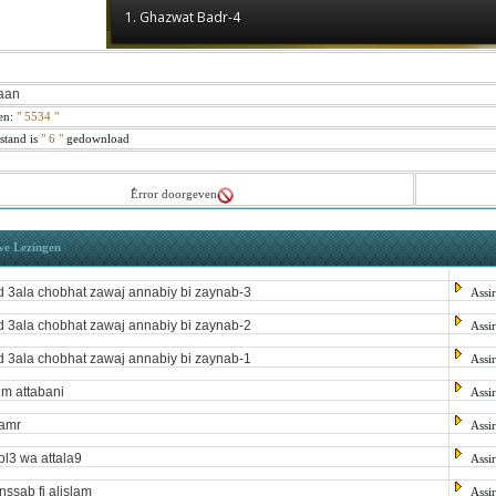
1. Ghazwat Badr-4
aan
en:
"
5534
"
stand is
" 6 "
gedownload
ُError doorgeven
we Lezingen
d 3ala chobhat zawaj annabiy bi zaynab-3
Assi
d 3ala chobhat zawaj annabiy bi zaynab-2
Assi
d 3ala chobhat zawaj annabiy bi zaynab-1
Assi
im attabani
Assi
amr
Assi
ol3 wa attala9
Assi
nssab fi alislam
Assi