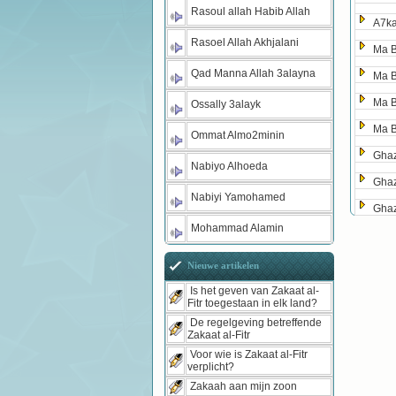
Rasoul allah Habib Allah
A7ka
Rasoel Allah Akhjalani
Ma 
Qad Manna Allah 3alayna
Ma 
Ma 
Ossally 3alayk
Ma 
Ommat Almo2minin
Gha
Nabiyo Alhoeda
Gha
Nabiyi Yamohamed
Gha
Mohammad Alamin
Nieuwe artikelen
Is het geven van Zakaat al-
Fitr toegestaan in elk land?
De regelgeving betreffende
Zakaat al-Fitr
Voor wie is Zakaat al-Fitr
verplicht?
Zakaah aan mijn zoon