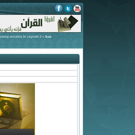
aj annabiy bi zaynab-2
-
Arrad 3ala chobhat zawaj annabiy 
» Assirah Annabawiya