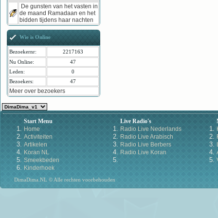
De gunsten van het vasten in
de maand Ramadaan en het
bidden tijdens haar nachten
Wie is Online
Bezoekernr:
2217163
Nu Online:
47
Leden:
0
Bezoekers:
47
Meer over bezoekers
Start Menu
Live Radio's
Home
Radio Live Nederlands
Activiteiten
Radio Live Arabisch
Artikelen
Radio Live Berbers
Koran NL
Radio Live Koran
Smeekbeden
Kinderhoek
DimaDima.NL © Alle rechten voorbehouden