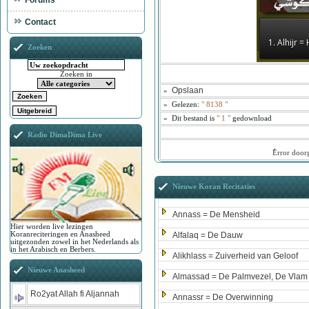
Forums
Contact
1. Alhijr 
Zoeken
Zoeken in
Opslaan
»
»
Gelezen:
"
8138
"
»
Dit bestand is
" 1 "
gedownload
Radio DimaDima Live
ُError doo
Nieuwe Koran Recitaties
Annass = De Mensheid
Hier worden live lezingen
Koranreciteringen en Anasheed
Alfalaq = De Dauw
uitgezonden zowel in het Nederlands als
in het Arabisch en Berbers.
Alikhlass = Zuiverheid van Geloof
Nieuwe Anasheed
Almassad = De Palmvezel, De Vlam
Ro2yat Allah fi Aljannah
Annassr = De Overwinning