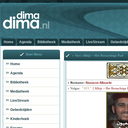
Home
Agenda
Bibliotheek
Mediatheek
LiveStream
Gebedstij
Start Menu
» Vers :Alhijr = Het Rotsachtige Pad
Home
Agenda
Bibliotheek
»
Recitator:
Alaouyon Alkouchi
»
Volgnr:
"
015
"
[
Alhijr = Het Rotsachtige
Mediatheek
LiveStream
Gebedstijden
Kinderhoek