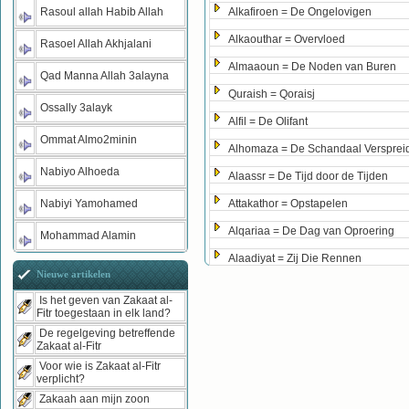
Rasoul allah Habib Allah
Alkafiroen = De Ongelovigen
Alkaouthar = Overvloed
Rasoel Allah Akhjalani
Almaaoun = De Noden van Buren
Qad Manna Allah 3alayna
Quraish = Qoraisj
Ossally 3alayk
Alfil = De Olifant
Ommat Almo2minin
Alhomaza = De Schandaal Versprei
Nabiyo Alhoeda
Alaassr = De Tijd door de Tijden
Nabiyi Yamohamed
Attakathor = Opstapelen
Alqariaa = De Dag van Oproering
Mohammad Alamin
Alaadiyat = Zij Die Rennen
Nieuwe artikelen
Is het geven van Zakaat al-
Fitr toegestaan in elk land?
De regelgeving betreffende
Zakaat al-Fitr
Voor wie is Zakaat al-Fitr
verplicht?
Zakaah aan mijn zoon