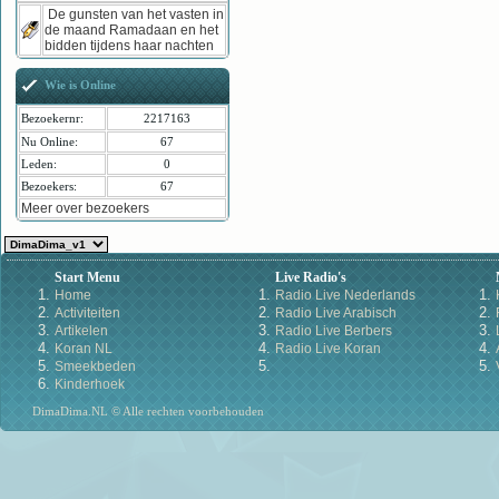
De gunsten van het vasten in
de maand Ramadaan en het
bidden tijdens haar nachten
Wie is Online
Bezoekernr:
2217163
Nu Online:
67
Leden:
0
Bezoekers:
67
Meer over bezoekers
Start Menu
Live Radio's
Home
Radio Live Nederlands
Activiteiten
Radio Live Arabisch
Artikelen
Radio Live Berbers
Koran NL
Radio Live Koran
Smeekbeden
Kinderhoek
DimaDima.NL © Alle rechten voorbehouden