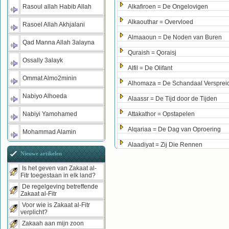
Rasoul allah Habib Allah
Alkafiroen = De Ongelovigen
Alkaouthar = Overvloed
Rasoel Allah Akhjalani
Almaaoun = De Noden van Buren
Qad Manna Allah 3alayna
Quraish = Qoraisj
Ossally 3alayk
Alfil = De Olifant
Ommat Almo2minin
Alhomaza = De Schandaal Versprei
Nabiyo Alhoeda
Alaassr = De Tijd door de Tijden
Nabiyi Yamohamed
Attakathor = Opstapelen
Alqariaa = De Dag van Oproering
Mohammad Alamin
Alaadiyat = Zij Die Rennen
Nieuwe artikelen
Is het geven van Zakaat al-
Fitr toegestaan in elk land?
De regelgeving betreffende
Zakaat al-Fitr
Voor wie is Zakaat al-Fitr
verplicht?
Zakaah aan mijn zoon