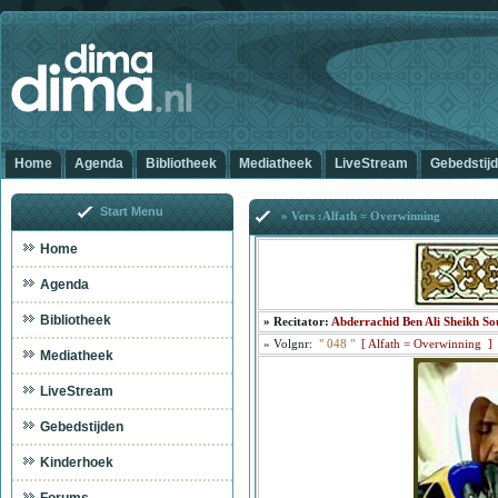
Home
Agenda
Bibliotheek
Mediatheek
LiveStream
Gebedstij
Start Menu
» Vers :Alfath = Overwinning
Home
Agenda
Bibliotheek
»
Recitator:
Abderrachid Ben Ali Sheikh So
»
Volgnr:
"
048
"
[
Alfath = Overwinning ]
Mediatheek
LiveStream
Gebedstijden
Kinderhoek