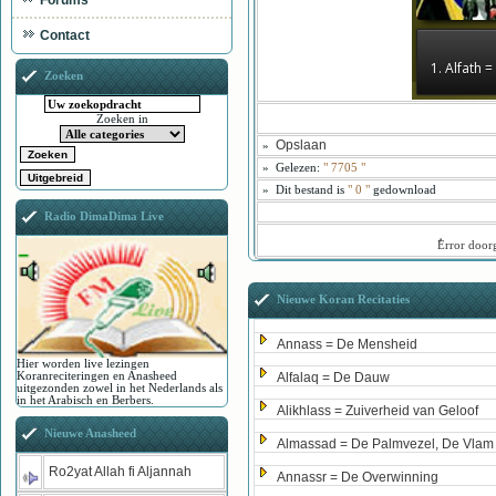
Forums
Contact
1. Alfath 
Zoeken
Zoeken in
Opslaan
»
»
Gelezen:
"
7705
"
»
Dit bestand is
" 0 "
gedownload
Radio DimaDima Live
ُError doo
Nieuwe Koran Recitaties
Annass = De Mensheid
Hier worden live lezingen
Koranreciteringen en Anasheed
Alfalaq = De Dauw
uitgezonden zowel in het Nederlands als
in het Arabisch en Berbers.
Alikhlass = Zuiverheid van Geloof
Nieuwe Anasheed
Almassad = De Palmvezel, De Vlam
Ro2yat Allah fi Aljannah
Annassr = De Overwinning