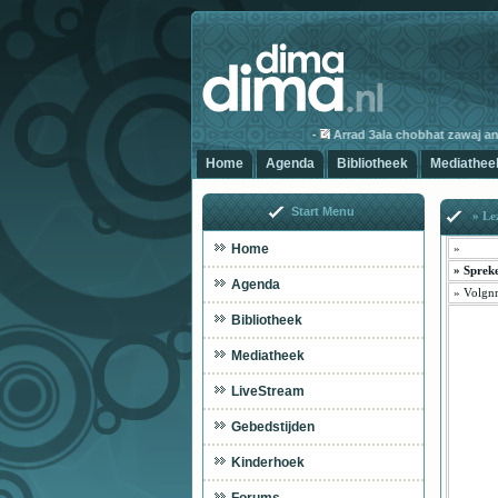
-
Arrad 3ala chobhat zawaj annab
Home
Agenda
Bibliotheek
Mediathee
Start Menu
» Lez
Home
»
»
Sprek
Agenda
»
Volgnr
Bibliotheek
Mediatheek
LiveStream
Gebedstijden
Kinderhoek