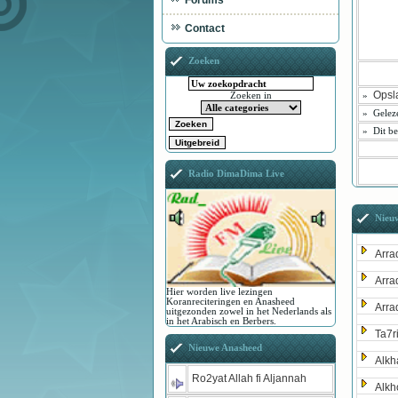
Forums
Contact
Zoeken
Opsl
»
Zoeken in
»
Gelez
»
Dit be
Radio DimaDima Live
Nieu
Arra
Arra
Hier worden live lezingen
Koranreciteringen en Anasheed
Arra
uitgezonden zowel in het Nederlands als
in het Arabisch en Berbers.
Ta7r
Nieuwe Anasheed
Alkh
Ro2yat Allah fi Aljannah
Alkh