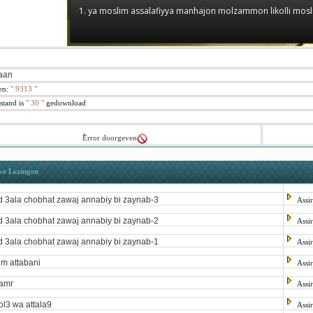
1. ya moslim assalafiyya manhajon molzammon likolli mos
aan
en:
"
9313
"
stand is
" 30 "
gedownload
ُError doorgeven
we Lezingen
d 3ala chobhat zawaj annabiy bi zaynab-3
Assi
d 3ala chobhat zawaj annabiy bi zaynab-2
Assi
d 3ala chobhat zawaj annabiy bi zaynab-1
Assi
im attabani
Assi
amr
Assi
ol3 wa attala9
Assi