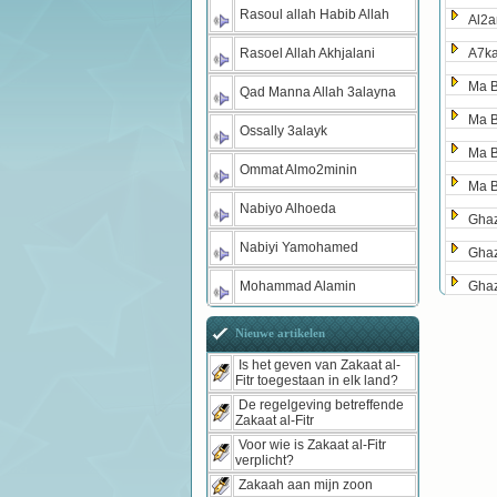
Rasoul allah Habib Allah
Al2a
Rasoel Allah Akhjalani
A7ka
Ma 
Qad Manna Allah 3alayna
Ma 
Ossally 3alayk
Ma 
Ommat Almo2minin
Ma 
Nabiyo Alhoeda
Gha
Nabiyi Yamohamed
Gha
Mohammad Alamin
Gha
Nieuwe artikelen
Is het geven van Zakaat al-
Fitr toegestaan in elk land?
De regelgeving betreffende
Zakaat al-Fitr
Voor wie is Zakaat al-Fitr
verplicht?
Zakaah aan mijn zoon