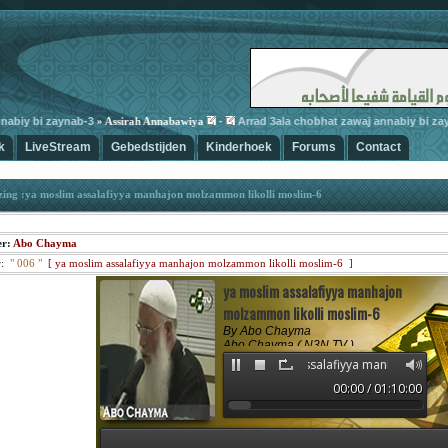
iy bi zaynab-3
-
Arrad 3ala chobhat zawaj annabiy bi zayna
» Assirah Annabawiya
k
LiveStream
Gebedstijden
Kinderhoek
Forums
Contact
ing :ya moslim assalafiyya manhajon molzammon likolli moslim-6
er:
Abo Chayma
:
"
006
"
[
ya moslim assalafiyya manhajon molzammon likolli moslim-6 ]
ya moslim assalafiyya manhajon
molzammon likolli moslim-6
By Abo Chayma
Abo Chayma ( N3N.TV )
© DimaDima.NL
ya moslim assalafiyya manhajon molzam
00:00 / 01:10:00