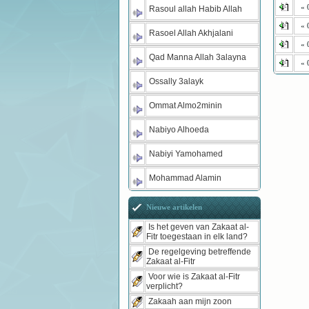
« 
Rasoul allah Habib Allah
« 
Rasoel Allah Akhjalani
« 
Qad Manna Allah 3alayna
« 
Ossally 3alayk
Ommat Almo2minin
Nabiyo Alhoeda
Nabiyi Yamohamed
Mohammad Alamin
Nieuwe artikelen
Is het geven van Zakaat al-
Fitr toegestaan in elk land?
De regelgeving betreffende
Zakaat al-Fitr
Voor wie is Zakaat al-Fitr
verplicht?
Zakaah aan mijn zoon