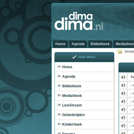
Home
Agenda
Bibliotheek
Mediathee
Voorp
Start Menu
Home
Agenda
Vo
« 
Bibliotheek
« 
Mediatheek
« 
LiveStream
« 
Gebedstijden
« 
Kinderhoek
« 
« 