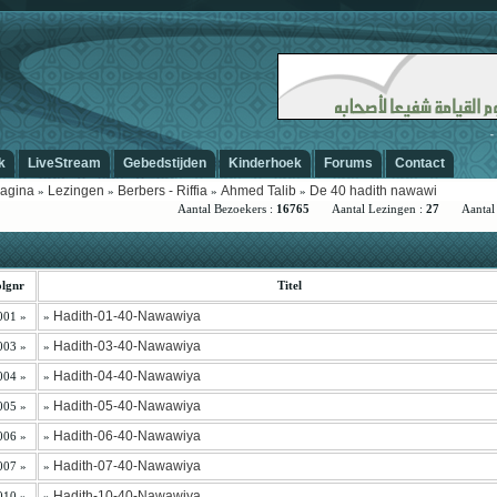
-
k
LiveStream
Gebedstijden
Kinderhoek
Forums
Contact
agina
Lezingen
Berbers - Riffia
Ahmed Talib
De 40 hadith nawawi
»
»
»
»
Aantal Bezoekers :
16765
Aantal Lezingen :
27
Aantal S
lgnr
Titel
Hadith-01-40-Nawawiya
001 »
»
Hadith-03-40-Nawawiya
003 »
»
Hadith-04-40-Nawawiya
004 »
»
Hadith-05-40-Nawawiya
005 »
»
Hadith-06-40-Nawawiya
006 »
»
Hadith-07-40-Nawawiya
007 »
»
Hadith-10-40-Nawawiya
010 »
»