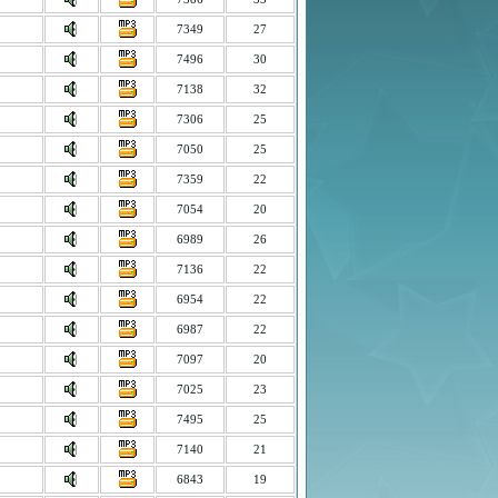
7349
27
7496
30
7138
32
7306
25
7050
25
7359
22
7054
20
6989
26
7136
22
6954
22
6987
22
7097
20
7025
23
7495
25
7140
21
6843
19