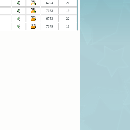
6794
20
7053
19
6753
22
7079
18