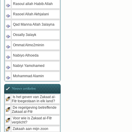
Rasoul allah Habib Allah
Rasoel Allah Akhjalani
Qad Manna Allah 3alayna
Ossally 3alayk
Ommat Almo2minin
Nabiyo Alhoeda
Nabiyi Yamohamed
Mohammad Alamin
Nieuwe artikelen
Is het geven van Zakaat al-
Fitr toegestaan in elk land?
De regelgeving betreffende
Zakaat al-Fitr
Voor wie is Zakaat al-Fitr
verplicht?
Zakaah aan mijn zoon