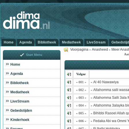
Home
Agenda
Bibliotheek
Mediatheek
LiveStream
Gebedstij
Voorpagina
Anasheed
Meer Anas
»
»
Aan
Start Menu
Home
Agenda
Volgnr
Al 40 Nawawiya
« 001 »
»
Bibliotheek
Allahomma salli wass
« 002 »
»
Mediatheek
Allahomma Salli 3al
« 003 »
»
LiveStream
Allahomma 3alayka bi
« 004 »
»
Gebedstijden
Bihibbi Rasoel Allah 
« 005 »
»
Kinderhoek
Fedaka Abi wa Ommi Y
« 006 »
»
Fi 9albi Hobboka
« 007 »
»