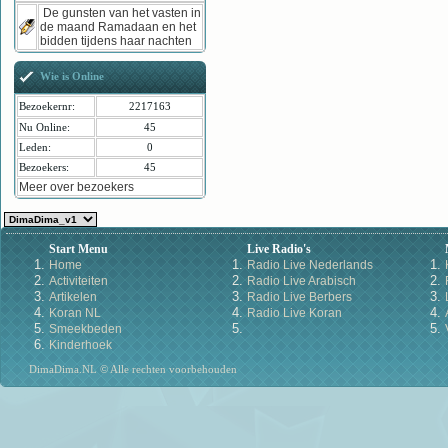
De gunsten van het vasten in
de maand Ramadaan en het
bidden tijdens haar nachten
Wie is Online
Bezoekernr:
2217163
Nu Online:
45
Leden:
0
Bezoekers:
45
Meer over bezoekers
Start Menu
Live Radio's
Home
Radio Live Nederlands
Activiteiten
Radio Live Arabisch
Artikelen
Radio Live Berbers
Koran NL
Radio Live Koran
Smeekbeden
Kinderhoek
DimaDima.NL © Alle rechten voorbehouden