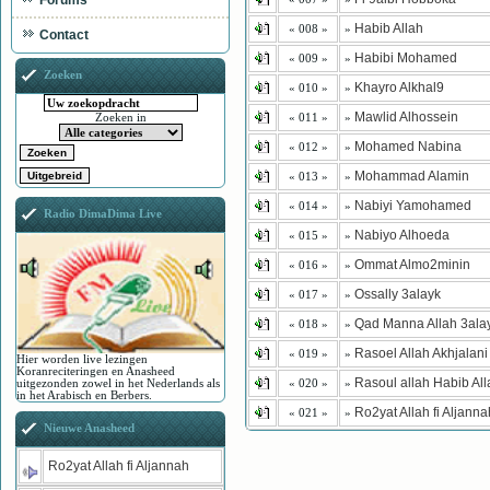
Forums
Habib Allah
« 008 »
»
Contact
Habibi Mohamed
« 009 »
»
Zoeken
Khayro Alkhal9
« 010 »
»
Mawlid Alhossein
« 011 »
»
Zoeken in
Mohamed Nabina
« 012 »
»
Mohammad Alamin
« 013 »
»
Nabiyi Yamohamed
« 014 »
»
Radio DimaDima Live
Nabiyo Alhoeda
« 015 »
»
Ommat Almo2minin
« 016 »
»
Ossally 3alayk
« 017 »
»
Qad Manna Allah 3ala
« 018 »
»
Rasoel Allah Akhjalani
« 019 »
»
Hier worden live lezingen
Koranreciteringen en Anasheed
Rasoul allah Habib All
« 020 »
»
uitgezonden zowel in het Nederlands als
in het Arabisch en Berbers.
Ro2yat Allah fi Aljanna
« 021 »
»
Nieuwe Anasheed
Ro2yat Allah fi Aljannah