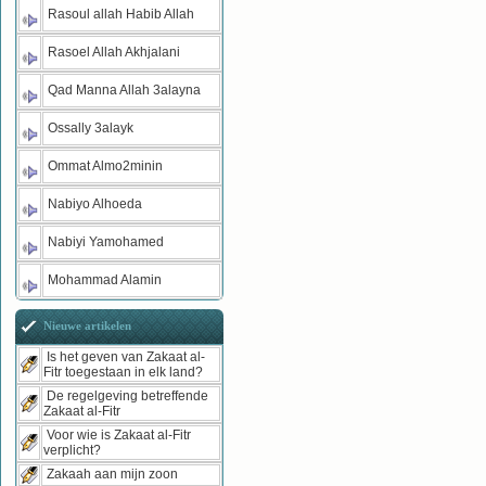
Rasoul allah Habib Allah
Rasoel Allah Akhjalani
Qad Manna Allah 3alayna
Ossally 3alayk
Ommat Almo2minin
Nabiyo Alhoeda
Nabiyi Yamohamed
Mohammad Alamin
Nieuwe artikelen
Is het geven van Zakaat al-
Fitr toegestaan in elk land?
De regelgeving betreffende
Zakaat al-Fitr
Voor wie is Zakaat al-Fitr
verplicht?
Zakaah aan mijn zoon