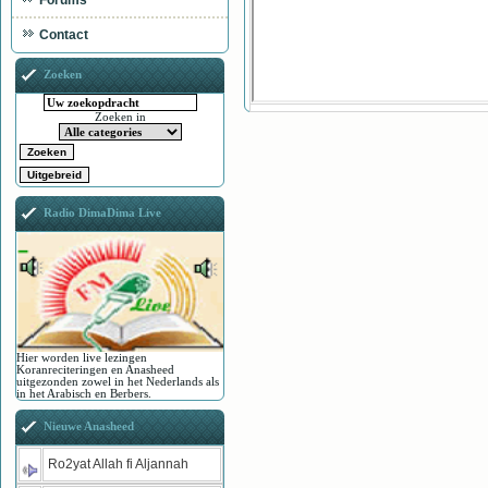
Forums
Contact
Zoeken
Zoeken in
Radio DimaDima Live
Hier worden live lezingen
Koranreciteringen en Anasheed
uitgezonden zowel in het Nederlands als
in het Arabisch en Berbers.
Nieuwe Anasheed
Ro2yat Allah fi Aljannah