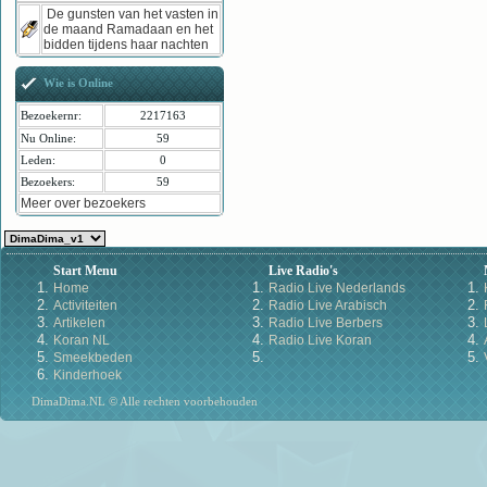
De gunsten van het vasten in
de maand Ramadaan en het
bidden tijdens haar nachten
Wie is Online
Bezoekernr:
2217163
Nu Online:
59
Leden:
0
Bezoekers:
59
Meer over bezoekers
Start Menu
Live Radio's
Home
Radio Live Nederlands
Activiteiten
Radio Live Arabisch
Artikelen
Radio Live Berbers
Koran NL
Radio Live Koran
Smeekbeden
Kinderhoek
DimaDima.NL © Alle rechten voorbehouden