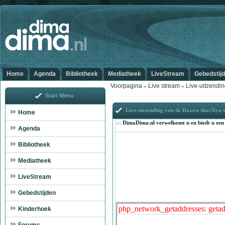
Home
Agenda
Bibliotheek
Mediatheek
LiveStream
Gebedstij
Voorpagina
Live stream
Live-uitzendi
»
»
Start Menu
Live-uitzending van de Dawra shar3iya 
Home
-::
DimaDima.nl verwelkomt u en biedt u een 
Agenda
Bibliotheek
Mediatheek
LiveStream
Gebedstijden
Kinderhoek